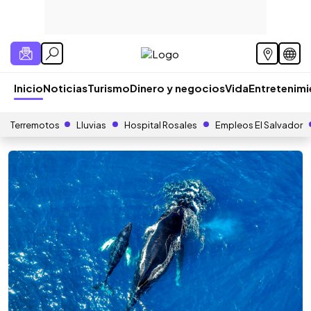
Inicio
Noticias
Turismo
Dinero y negocios
Vida
Entretenim
Terremotos
Lluvias
Hospital Rosales
Empleos El Salvador