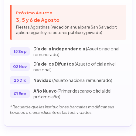
Próximo Asueto
3, 5 y 6 de Agosto
Fiestas Agostinas (Vacación anual para San Salvador;
aplica según ley a sectores público y privado).
Día de la Independencia
(Asueto nacional
15 Sep
remunerado)
Día de los Difuntos
(Asueto oficial a nivel
02 Nov
nacional)
Navidad
(Asueto nacional remunerado)
25 Dic
Año Nuevo
(Primer descanso oficial del
01 Ene
próximo año)
* Recuerde que las instituciones bancarias modifican sus
horarios o cierran durante estas festividades.