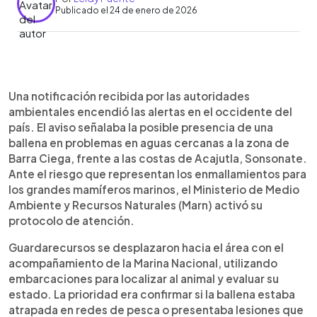
Publicado el 24 de enero de 2026
Resumen del artículo:
0:00
►
Un aviso por la posible presencia de una ballena
Escuchar artículo
Una notificación recibida por las autoridades
en riesgo activó un operativo ambiental frente a
ambientales encendió las alertas en el occidente del
las costas de Acajutla, Sonsonate.
país. El aviso señalaba la posible presencia de una
Guardarecursos del Ministerio de Medio
ballena en problemas en aguas cercanas a la zona de
Ambiente, con apoyo de la Marina Nacional, se
Barra Ciega, frente a las costas de Acajutla, Sonsonate.
desplazaron a la zona para verificar la situación del
Ante el riesgo que representan los enmallamientos para
cetáceo. Al llegar, confirmaron que no se
los grandes mamíferos marinos, el Ministerio de Medio
encontraba atrapado ni herido, pero detectaron
Ambiente y Recursos Naturales (Marn) activó su
un comportamiento inusual. Durante la
protocolo de atención.
observación, el equipo fue testigo de un hecho
poco común: la ballena estaba dando a luz a su
Guardarecursos se desplazaron hacia el área con el
cría en mar abierto. El registro resalta la
acompañamiento de la Marina Nacional, utilizando
importancia del litoral salvadoreño dentro de la
embarcaciones para localizar al animal y evaluar su
ruta migratoria de las ballenas.
estado. La prioridad era confirmar si la ballena estaba
atrapada en redes de pesca o presentaba lesiones que