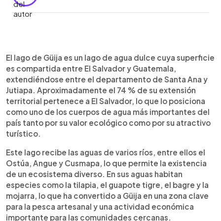
Resumen del artículo:
0:00
►
El Lago de Güija, ubicado en Metapán, Santa Ana
Escuchar artículo
El lago de Güija es un lago de agua dulce cuya superficie
Norte, es un destino natural compartido entre El
es compartida entre El Salvador y Guatemala,
Salvador y Guatemala. Con una extensión
extendiéndose entre el departamento de Santa Ana y
mayoritariamente salvadoreña, destaca por su
Jutiapa. Aproximadamente el 74 % de su extensión
biodiversidad, abundante vegetación y riqueza
territorial pertenece a El Salvador, lo que lo posiciona
cultural. El lago alberga más de 145 especies de
como uno de los cuerpos de agua más importantes del
aves, diversas especies de peces y cuenta con
país tanto por su valor ecológico como por su atractivo
varias islas, algunas con hallazgos arqueológicos
turístico.
precolombinos. En sus alrededores se pueden
realizar actividades como senderismo,
Este lago recibe las aguas de varios ríos, entre ellos el
avistamiento de aves, pesca artesanal y deportes
Ostúa, Angue y Cusmapa, lo que permite la existencia
acuáticos. Sus paisajes, leyendas y entorno
de un ecosistema diverso. En sus aguas habitan
volcánico lo convierten en un atractivo turístico
especies como la tilapia, el guapote tigre, el bagre y la
relevante de la región.
mojarra, lo que ha convertido a Güija en una zona clave
para la pesca artesanal y una actividad económica
importante para las comunidades cercanas.