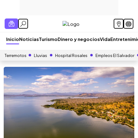
Inicio
Noticias
Turismo
Dinero y negocios
Vida
Entretenim
Terremotos
Lluvias
Hospital Rosales
Empleos El Salvador