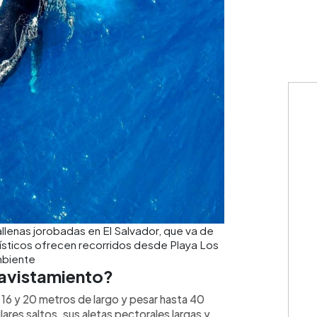
lenas jorobadas en El Salvador, que va de
ísticos ofrecen recorridos desde Playa Los
mbiente
 avistamiento?
 16 y 20 metros de largo y pesar hasta 40
res saltos, sus aletas pectorales largas y