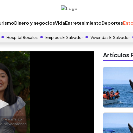
urismo
Dinero y negocios
Vida
Entretenimiento
Deportes
Ento
Hospital Rosales
Empleos El Salvador
Viviendas El Salvador
Artículo