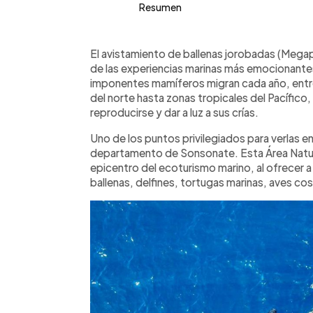
Resumen
Resumen del artículo:
0:00
Facebook
Twitter
►
Durante la temporada de avistamiento
Escuchar artículo
El avistamiento de ballenas jorobadas (Megap
Salvador, que va de noviembre a marz
de las experiencias marinas más emocionante
ofrecen recorridos desde Playa Los 
imponentes mamíferos migran cada año, entre
precios que oscilan entre $35 y $62 p
del norte hasta zonas tropicales del Pacífico
guías certificados, seguridad y refr
reproducirse y dar a luz a sus crías.
Mountain, Chill Out Expeditions, Delfi
Uno de los puntos privilegiados para verlas 
opciones personalizadas y familiares.
departamento de Sonsonate. Esta Área Natu
tres horas y permiten observar ballena
epicentro del ecoturismo marino, al ofrecer 
natural, promoviendo el turismo respo
ballenas, delfines, tortugas marinas, aves co
país. Reservas anticipadas son reco