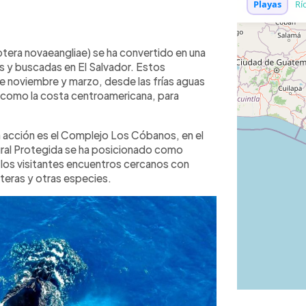
WhatsApp
Copiar link
 de ballenas jorobadas en El
tera novaeangliae) se ha convertido en una
o, diversos operadores turísticos
s y buscadas en El Salvador. Estos
Cóbanos, Sonsonate. Los tours tienen
 noviembre y marzo, desde las frías aguas
or persona e incluyen transporte,
, como la costa centroamericana, para
igerios. Empresas como Ocean
n Tour y Loco por la Pesca brindan
en acción es el Complejo Los Cóbanos, en el
 Las excursiones duran entre dos y
ral Protegida se ha posicionado como
s, delfines y tortugas en su hábitat
a los visitantes encuentros cercanos con
nsable y la conservación marina en el
steras y otras especies.
mendadas.