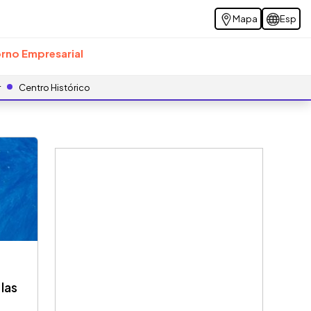
Mapa
Esp
rno Empresarial
r
Centro Histórico
 las