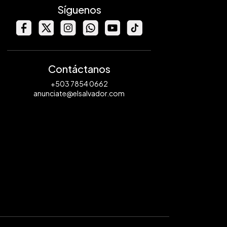
Síguenos
Contáctanos
+503 7854 0662
anunciate@elsalvador.com