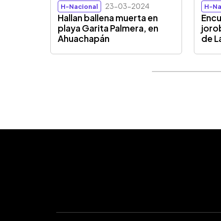
23-03-2024
H-Nacional
H-Na
Hallan ballena muerta en
Encu
playa Garita Palmera, en
joro
Ahuachapán
de L