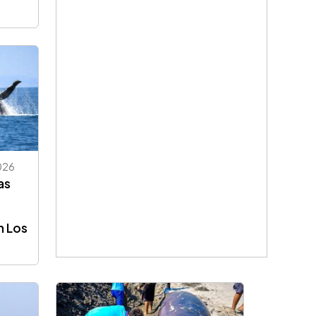
026
as
n Los