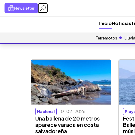
Newsletter
Inicio
Noticias
T
Terremotos
Lluvi
10-02-2026
Nacional
Playa
Una ballena de 20 metros
Festi
aparece varada en costa
Ball
salvadoreña
músi