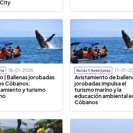
 City
18-01-2026
17-01-2
ria
Rutas Y Aventuras
o | Ballenas jorobadas
Avistamiento de ballen
os Cóbanos:
jorobadas impulsa el
tamiento y turismo
turismo marino y la
no
educación ambiental e
Cóbanos