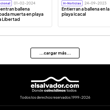
01-02-2024
24-09-2023
cional
H-Noticias
entran ballena
Entierran a ballena en la
bada muerta en playa
playa Icacal
a Libertad
...cargar más...
Todos los derechos reservados 1999-2026