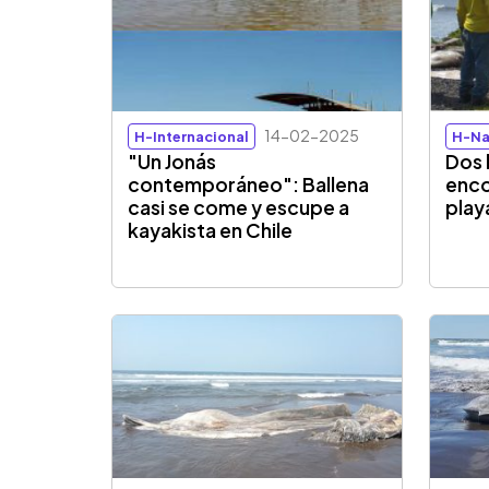
14-02-2025
H-Internacional
H-Na
"Un Jonás
Dos 
contemporáneo": Ballena
enco
casi se come y escupe a
play
kayakista en Chile