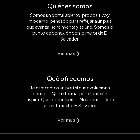
Quiénes somos
Somos un portal abierto, propositivo y
moderno, pensado para reflejar a un país
que avanza, se reinventa y se une. Somos el
punto de conexión con lo mejor de El
Salvador.
Ver mas ❯
Qué ofrecemos
Te ofrecemos un portal que evoluciona
contigo. Que informa, pero también
inspira. Que te representa. Mostramos de lo
que está hecho El Salvador.
Ver mas ❯