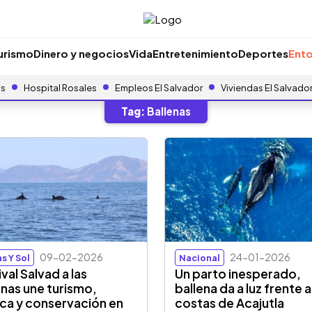
urismo
Dinero y negocios
Vida
Entretenimiento
Deportes
Ento
as
Hospital Rosales
Empleos El Salvador
Viviendas El Salvado
Tag:
Ballenas
09-02-2026
24-01-2026
s Y Sol
Nacional
val Salvad a las
Un parto inesperado,
enas une turismo,
ballena da a luz frente a
ca y conservación en
costas de Acajutla