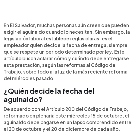
Resumen del artículo:
0:00
►
En El Salvador, el aguinaldo es un derecho laboral
Escuchar artículo
En El Salvador, muchas personas aún creen que pueden
obligatorio que se paga entre el 20 de octubre y
exigir el aguinaldo cuando lo necesitan. Sin embargo, la
el 20 de diciembre (fechas ajustadas tras la
legislación laboral establece reglas claras: es el
reforma del 15 de octubre de 2025), pero no
empleador quien decide la fecha de entrega, siempre
puede ser exigido en cualquier momento por el
que se respete un periodo determinado por ley. Este
trabajador. La ley establece que es el empleador
artículo busca aclarar cómo y cuándo debe entregarse
quien decide la fecha exacta dentro de ese
esta prestación, según las reformas al Código de
periodo. El monto varía según la antigüedad: 10
Trabajo, sobre todo a la luz de la más reciente reforma
días de salario si tenés entre 1 y 3 años, 15 si tenés
del miércoles pasado.
hasta 10 años, y 18 días si superas ese tiempo.
Además, la ley garantiza un pago proporcional
¿Quién decide la fecha del
incluso si aún no cumplís un año de servicio
aguinaldo?
continuo.
De acuerdo con el Artículo 200 del Código de Trabajo,
reformado en plenaria este miércoles 15 de octubre, el
aguinaldo debe pagarse en un lapso comprendido entre
el 20 de octubre y el 20 de diciembre de cada año.