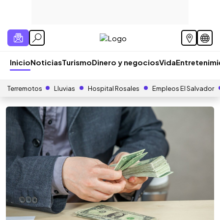
Inicio
Noticias
Turismo
Dinero y negocios
Vida
Entretenim
Terremotos
Lluvias
Hospital Rosales
Empleos El Salvador