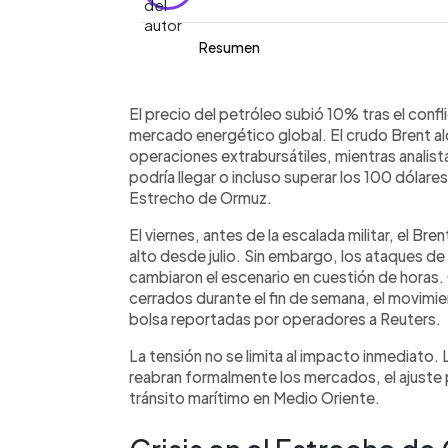
Resumen
Resumen del artículo:
0:00
Facebook
Twitter
►
El precio del petróleo subió 10% tras
Escuchar artículo
El precio del petróleo subió 10% tras el confli
Israel contra Irán y el aumento de la t
mercado energético global. El crudo Brent alc
por donde circula más del 20% del cru
operaciones extrabursátiles, mientras analista
dólares por barril en operaciones extr
podría llegar o incluso superar los 100 dólares
podría acercarse o superar los 100 dól
Estrecho de Ormuz.
interrupciones. La OPEP+ acordó aum
El viernes, antes de la escalada militar, el Bre
barriles diarios desde abril, aunque 
alto desde julio. Sin embargo, los ataques de
la demanda global. El impacto depende
cambiaron el escenario en cuestión de hora
tránsito marítimo.
cerrados durante el fin de semana, el movimie
bolsa reportadas por operadores a Reuters.
La tensión no se limita al impacto inmediato
reabran formalmente los mercados, el ajuste p
tránsito marítimo en Medio Oriente.