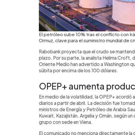
El petróleo sube 10% tras el conflicto con Ir
Ormuz, clave para el suministro mundial de 
Rabobank proyecta que el crudo se mantendrá
plazo. Por su parte, la analista Helima Croft,
Oriente Medio han advertido a Washington que
súbita por encima de los 100 dólares.
OPEP+ aumenta producci
En medio de la volatilidad, la OPEP+ acordó 
diarios a partir de abril. La decisión fue tom
ministros de Energía y Petróleo de Arabia Sau
Kuwait, Kazajistán, Argelia y Omán, según un 
grupo con sede en Viena.
El comunicado no menciona directamente la guer