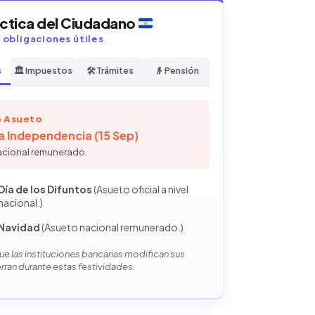
áctica del Ciudadano
y obligaciones útiles
s
🏛️ Impuestos
🛠️ Trámites
👴 Pensión
 Asueto
la Independencia (15 Sep)
acional remunerado.
Día de los Difuntos
(Asueto oficial a nivel
nacional.)
Navidad
(Asueto nacional remunerado.)
e las instituciones bancarias modifican sus
erran durante estas festividades.