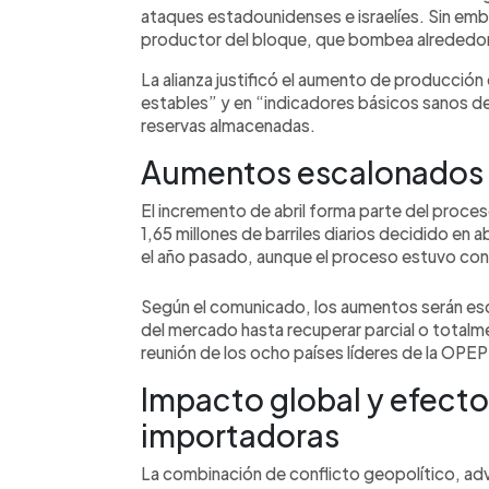
ataques estadounidenses e israelíes. Sin emba
productor del bloque, que bombea alrededor d
La alianza justificó el aumento de producció
estables” y en “indicadores básicos sanos de
reservas almacenadas.
Aumentos escalonados 
El incremento de abril forma parte del proce
1,65 millones de barriles diarios decidido en 
el año pasado, aunque el proceso estuvo con
Según el comunicado, los aumentos serán es
del mercado hasta recuperar parcial o totalm
reunión de los ocho países líderes de la OPEP+
Impacto global y efect
importadoras
La combinación de conflicto geopolítico, adv