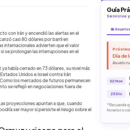
Guía Pr
Servicios 
WhatsApp
Copiar link
📅 Asueto
 los ataques de Estados Unidos e
cto con Irán y encendió las alertas en el
ensión en el Estrecho de Ormuz, ruta
anzó casi 80 dólares por barril en
do mundial. El Brent alcanzó casi 80
s internacionales advierten que el valor
Próximo
abursátiles y analistas advierten que
 si se prolongan las interrupciones en el
Día de 
ares si se prolongan las
entar la producción en 206.000
Asueto n
nt ya había cerrado en 73 dólares, su nivel más
el ajuste representa menos del 0,2% de
 Estados Unidos e Israel contra Irán
rá de la duración del conflicto y del
s. Como los mercados de futuros permanecen
02 Nov
nto se reflejó en negociaciones fuera de
25 Dic
. Las proyecciones apuntan a que, cuando
* Recuerde qu
odría ser mayor si persiste el riesgo sobre el
horarios o ci