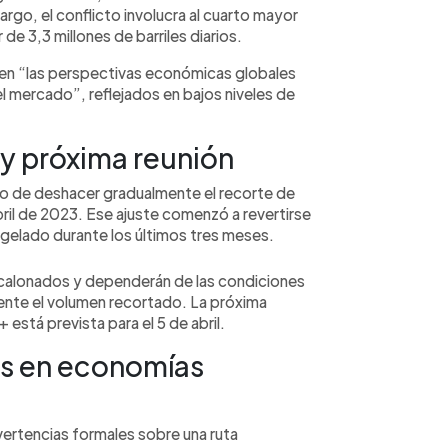
rgo, el conflicto involucra al cuarto mayor
e 3,3 millones de barriles diarios.
n en “las perspectivas económicas globales
l mercado”, reflejados en bajos niveles de
y próxima reunión
so de deshacer gradualmente el recorte de
abril de 2023. Ese ajuste comenzó a revertirse
gelado durante los últimos tres meses.
calonados y dependerán de las condiciones
ente el volumen recortado. La próxima
 está prevista para el 5 de abril.
os en economías
ertencias formales sobre una ruta