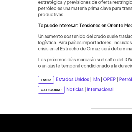
estratégica y previsiones de oferta restringid
petróleo es una materia prima clave para tra
productivas.
Te puede interesar: Tensiones en Oriente Me
Un aumento sostenido del crudo suele traslad
logística. Para países importadores, incluidos 
crisis en el Estrecho de Ormuz será determin
Los próximos días marcarán si el salto del 10%
o un ajuste temporal condicionado a la duraci
Estados Unidos
|
Irán
|
OPEP
|
Petró
TAGS:
Noticias
|
Internacional
CATEGORIA: