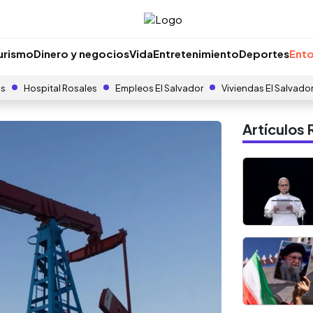
urismo
Dinero y negocios
Vida
Entretenimiento
Deportes
Ento
as
Hospital Rosales
Empleos El Salvador
Viviendas El Salvado
Artículo