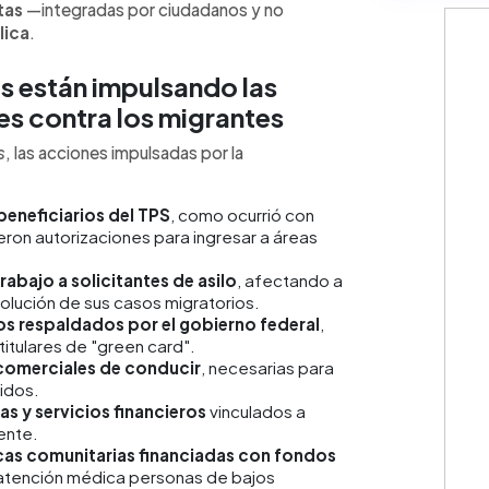
tas
—integradas por ciudadanos y no
lica
.
s están impulsando las
s contra los migrantes
s
, las acciones impulsadas por la
beneficiarios del TPS
, como ocurrió con
ron autorizaciones para ingresar a áreas
abajo a solicitantes de asilo
, afectando a
olución de sus casos migratorios.
s respaldados por el gobierno federal
,
itulares de "green card".
 comerciales de conducir
, necesarias para
idos.
s y servicios financieros
vinculados a
ente.
nicas comunitarias financiadas con fondos
atención médica personas de bajos