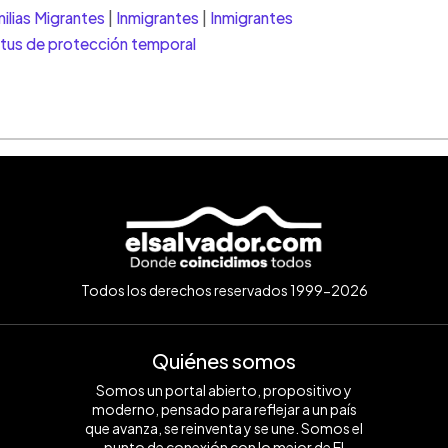
ilias Migrantes
|
Inmigrantes
|
Inmigrantes
tus de protección temporal
Todos los derechos reservados 1999-2026
Quiénes somos
Somos un portal abierto, propositivo y
moderno, pensado para reflejar a un país
que avanza, se reinventa y se une. Somos el
punto de conexión con lo mejor de El