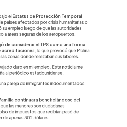
bajo el
Estatus de Protección Temporal
 países afectados por crisis humanitarias o
ó su empleo luego de que las autoridades
eso a áreas seguras de los aeropuertos.
ejó de considerar el TPS como una forma
e acreditaciones
, lo que provocó que Molina
a las zonas donde realizaban sus labores.
ajado duro en mi empleo. Esta noticia me
eña al periódico estadounidense.
, una pareja de inmigrantes indocumentados
familia continuara beneficiándose del
a que las menores son ciudadanas
lso de impuestos que recibían pasó de
ón de apenas 302 dólares.