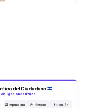
áctica del Ciudadano
y obligaciones útiles
s
🏛️ Impuestos
🛠️ Trámites
👴 Pensión