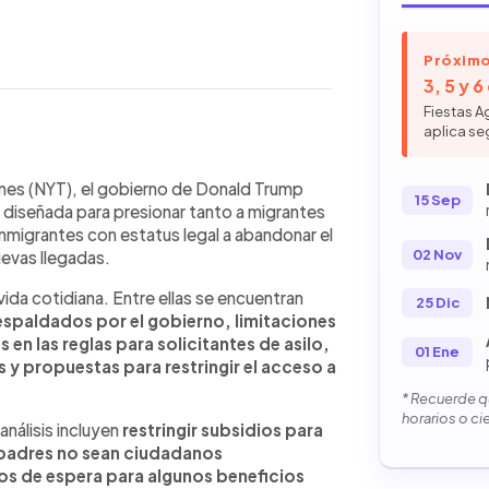
Próximo
3, 5 y 
Fiestas A
aplica se
WhatsApp
Copiar link
es revela que la administración de
mes (NYT), el gobierno de Donald Trump
15 Sep
ara restringir el acceso de migrantes
o diseñada para presionar tanto a migrantes
servicios financieros y beneficios
migrantes con estatus legal a abandonar el
das afectan tanto a inmigrantes
02 Nov
uevas llegadas.
 con estatus legal, incluidos
ida cotidiana. Entre ellas se encuentran
ios destacan limitaciones laborales,
25 Dic
espaldados por el gobierno, limitaciones
uidado infantil, modificaciones a
en las reglas para solicitantes de asilo,
ara acceder a préstamos o vivienda
01 Ene
 y propuestas para restringir el acceso a
eña Raquel Molina y la familia Lorenzo
políticas.
* Recuerde qu
horarios o ci
análisis incluyen
restringir subsidios para
 padres no sean ciudadanos
s de espera para algunos beneficios