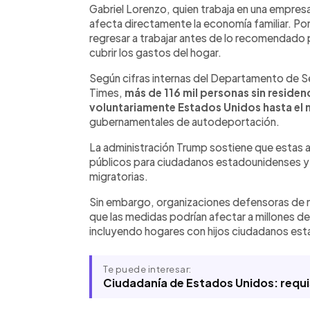
Gabriel Lorenzo, quien trabaja en una empres
afecta directamente la economía familiar. Po
regresar a trabajar antes de lo recomendado p
cubrir los gastos del hogar.
Según cifras internas del Departamento de S
Times,
más de 116 mil personas sin resid
voluntariamente Estados Unidos hasta e
gubernamentales de autodeportación.
La administración Trump sostiene que estas a
públicos para ciudadanos estadounidenses y r
migratorias.
Sin embargo, organizaciones defensoras de m
que las medidas podrían afectar a millones de f
incluyendo hogares con hijos ciudadanos es
Te puede interesar:
Ciudadanía de Estados Unidos: requi