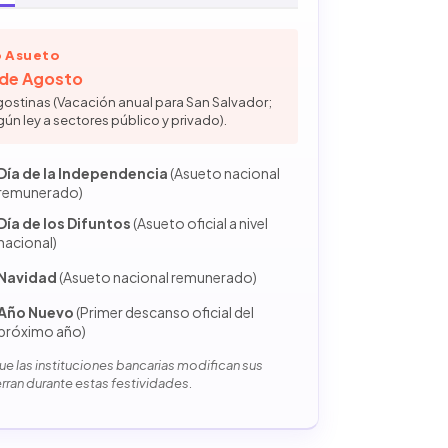
 Asueto
6 de Agosto
gostinas (Vacación anual para San Salvador;
gún ley a sectores público y privado).
Día de la Independencia
(Asueto nacional
remunerado)
Día de los Difuntos
(Asueto oficial a nivel
nacional)
Navidad
(Asueto nacional remunerado)
Año Nuevo
(Primer descanso oficial del
próximo año)
e las instituciones bancarias modifican sus
erran durante estas festividades.