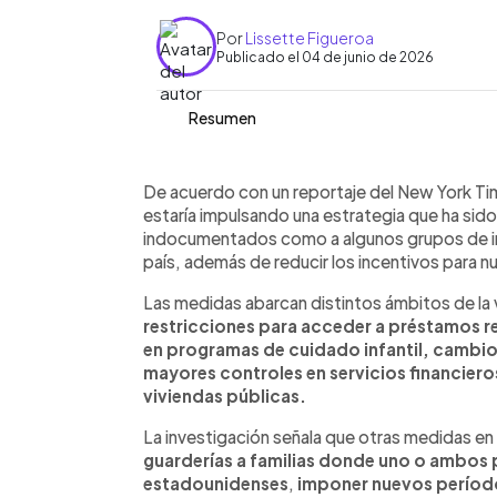
Por
Lissette Figueroa
Publicado el 04 de junio de 2026
Resumen
Resumen del artículo:
0:00
Facebook
Twitter
►
Una investigación de The New York Tim
Escuchar artículo
De acuerdo con un reportaje del New York Ti
Donald Trump impulsa una estrategia p
estaría impulsando una estrategia que ha sid
a empleos, atención médica, vivienda, 
indocumentados como a algunos grupos de in
sociales en Estados Unidos. Las medi
país, además de reducir los incentivos para n
indocumentados como a algunos grupos
Las medidas abarcan distintos ámbitos de la v
beneficiarios del TPS. Entre los camb
restricciones para acceder a préstamos r
restricciones a programas de salud y c
en programas de cuidado infantil, cambios 
créditos fiscales y nuevas barreras p
mayores controles en servicios financieros
pública. Casos como el de la salvador
viviendas públicas.
muestran el impacto directo de estas 
La investigación señala que otras medidas en 
guarderías a familias donde uno o ambos
estadounidenses
,
imponer nuevos período