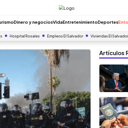
urismo
Dinero y negocios
Vida
Entretenimiento
Deportes
Ento
as
Hospital Rosales
Empleos El Salvador
Viviendas El Salvado
Artículo