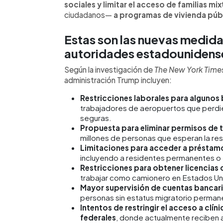
sociales y limitar el acceso de familias mix
ciudadanos—
a programas de vivienda púb
Estas son las nuevas medida
autoridades estadounidense
Según la investigación de
The New York Time
administración Trump incluyen:
Restricciones laborales para algunos 
trabajadores de aeropuertos que perdie
seguras.
Propuesta para eliminar permisos de tr
millones de personas que esperan la res
Limitaciones para acceder a préstamo
incluyendo a residentes permanentes o t
Restricciones para obtener licencias
trabajar como camionero en Estados Un
Mayor supervisión de cuentas bancaria
personas sin estatus migratorio perman
Intentos de restringir el acceso a clí
federales
, donde actualmente reciben 