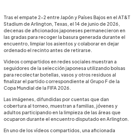
Resumen del artículo:
0:00
►
Aficionados de la selección de Japón
Escuchar artículo
Tras el empate 2-2 entre Japón y Países Bajos en el AT&T
permanecieron en las gradas del AT&T Stadium de
Stadium de Arlington, Texas, el 14 de junio de 2026,
Arlington, Texas, después del empate 2-2 ante
decenas de aficionados japoneses permanecieron en
Países Bajos en el Mundial 2026 para recoger la
las gradas para recoger la basura generada durante el
basura y limpiar el área que ocuparon durante el
encuentro, limpiar los asientos y colaborar en dejar
partido. La práctica, que los seguidores
ordenado el recinto antes de retirarse.
japoneses han repetido en distintos torneos
internacionales, fue explicada como una muestra
Videos compartidos en redes sociales muestran a
de respeto hacia los demás aficionados, los
seguidores de la selección japonesa utilizando bolsas
jugadores y el estadio, según declaraciones
para recolectar botellas, vasos y otros residuos al
compartidas en videos difundidos en redes
finalizar el partido correspondiente al Grupo F de la
sociales.
Copa Mundial de la FIFA 2026.
Las imágenes, difundidas por cuentas que dan
cobertura al torneo, muestran a familias, jóvenes y
adultos participando en la limpieza de las áreas que
ocuparon durante el encuentro disputado en Arlington.
En uno de los vídeos compartidos, una aficionada