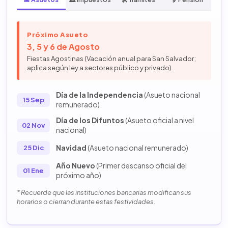
Próximo Asueto
3, 5 y 6 de Agosto
Fiestas Agostinas (Vacación anual para San Salvador;
aplica según ley a sectores público y privado).
Día de la Independencia
(Asueto nacional
15 Sep
remunerado)
Día de los Difuntos
(Asueto oficial a nivel
02 Nov
nacional)
Navidad
(Asueto nacional remunerado)
25 Dic
Año Nuevo
(Primer descanso oficial del
01 Ene
próximo año)
* Recuerde que las instituciones bancarias modifican sus
horarios o cierran durante estas festividades.