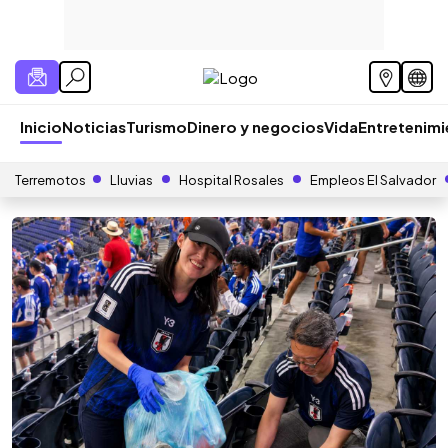
Inicio
Noticias
Turismo
Dinero y negocios
Vida
Entretenim
Terremotos
Lluvias
Hospital Rosales
Empleos El Salvador