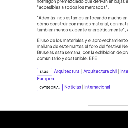
hormigón premezclado que derivan en bajas e
"accesibles a todos los mercados".
"Además, nos estamos enfocando mucho en c
cómo construir con menos material, con mate
también menos exigente energéticamente", 
El uso de los materiales y el aprovechamiento 
mañana de este martes el foro del festival 
Bruselas esta semana, con la exhibicion de 
comunitario y sostenible. EFE
Arquitectura
|
Arquitectura civil
|
Int
TAGS:
Europea
Noticias
|
Internacional
CATEGORIA: