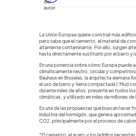
0:00
Facebook
Twitter
►
Escuchar artículo
La Unión Europea quiere construir más edifici
pero sabe que el cemento, el material de cons
altamente contaminante. Por ello, surgen al
hasta directamente sustituirlo por el barro y la
En una ponencia sobre cómo Europa puede a
climáticamente neutro, circular y competitiv
Bauhaus en Bruselas, la arquitecta alemana A
el uso de barro y tierra compactada ('Mud co
durante miles de años, presente en todos los
climáticas, y utilizado en miles de millones d
Es una de las propuestas que buscan hacer fre
industria del hormigón, que genera aproxima
CO2, principalmente por el proceso de calci
"El cemento, el acero y los ladrillos necesita