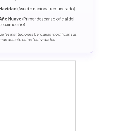
Navidad
(Asueto nacional remunerado)
Año Nuevo
(Primer descanso oficial del
próximo año)
e las instituciones bancarias modifican sus
erran durante estas festividades.