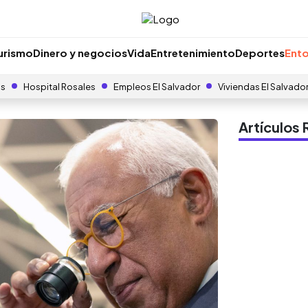
urismo
Dinero y negocios
Vida
Entretenimiento
Deportes
Ento
as
Hospital Rosales
Empleos El Salvador
Viviendas El Salvado
Artículo