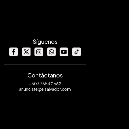
Síguenos
Contáctanos
+503 7854 0662
anunciate@elsalvador.com