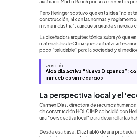
austriaco Martin Rauch por sus elementos pre
Pero Heringer sostuvo que esta idea "no está 
construcción, ni con las normas y reglamento
misma industria", aunque sí guarde sinergias c
La diseñadora arquitectónica subrayó que en 
material desde China que contratar artesanos 
poco "saludable" para la sociedad y el medi
Leer más:
Alcaldía activa “Nueva Dispensa”: c
inmuebles sin recargos
La perspectiva local y el '
Carmen Díaz, directora de recursos humanos y
de construcción HOLCIMP coincidió con Hering
una "perspectiva local" para desarrollar las h
Desde esa base, Díaz habló de una probada 