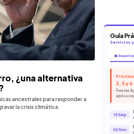
Guía Pr
Servicios 
📅 Asueto
ro, ¿una alternativa
Próximo
3, 5 y 
?
Fiestas A
aplica se
cnicas ancestrales para responder a
avar la crisis climática.
15 Sep
02 Nov