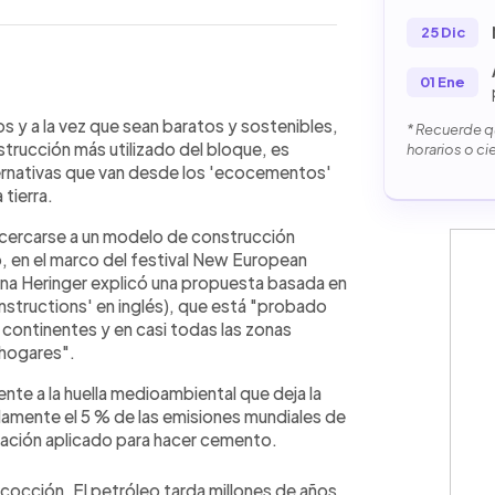
25 Dic
01 Ene
WhatsApp
Copiar link
os y a la vez que sean baratos y sostenibles,
* Recuerde qu
trucción más utilizado del bloque, es
horarios o ci
ternativas que van desde los 'ecocementos'
 tierra.
cercarse a un modelo de construcción
o, en el marco del festival New European
nna Heringer explicó una propuesta basada en
nstructions' en inglés), que está "probado
 continentes y en casi todas las zonas
e hogares".
nte a la huella medioambiental que deja la
damente el 5 % de las emisiones mundiales de
nación aplicado para hacer cemento.
n cocción. El petróleo tarda millones de años