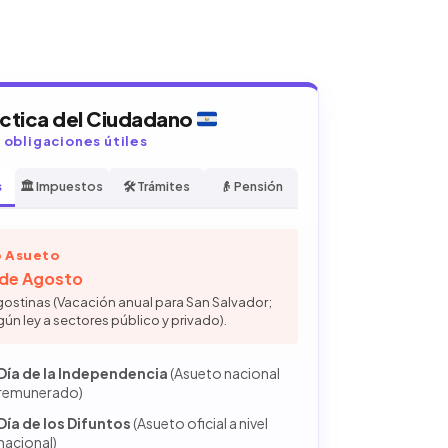
áctica del Ciudadano
y obligaciones útiles
s
🏛️ Impuestos
🛠️ Trámites
👴 Pensión
 Asueto
6 de Agosto
gostinas (Vacación anual para San Salvador;
gún ley a sectores público y privado).
Día de la Independencia
(Asueto nacional
remunerado)
Día de los Difuntos
(Asueto oficial a nivel
nacional)