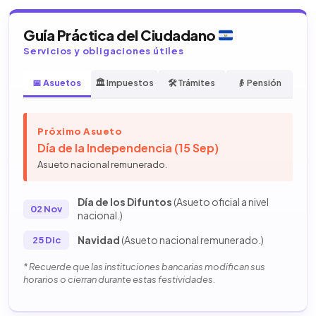
Guía Práctica del Ciudadano
Servicios y obligaciones útiles
📅 Asuetos
🏛️ Impuestos
🛠️ Trámites
👴 Pensión
Próximo Asueto
Día de la Independencia (15 Sep)
Asueto nacional remunerado.
Día de los Difuntos
(Asueto oficial a nivel
02 Nov
nacional.)
Navidad
(Asueto nacional remunerado.)
25 Dic
* Recuerde que las instituciones bancarias modifican sus
horarios o cierran durante estas festividades.