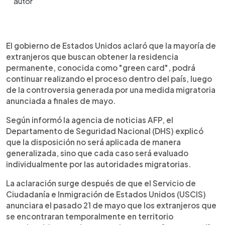
Resumen del artículo:
0:00
►
El Departamento de Seguridad Nacional (DHS)
Escuchar artículo
El gobierno de Estados Unidos aclaró que la mayoría de
aclaró que la mayoría de inmigrantes que solicitan
extranjeros que buscan obtener la residencia
la residencia permanente en Estados Unidos no
permanente, conocida como "green card", podrá
tendrá que salir del país para completar el trámite.
continuar realizando el proceso dentro del país, luego
La explicación surge después de que una directriz
de la controversia generada por una medida migratoria
de USCIS generara preocupación al sugerir que
anunciada a finales de mayo.
algunos solicitantes debían regresar a su país de
origen para gestionar la "green card". Las
Según informó la agencia de noticias AFP, el
autoridades señalaron que la decisión será
Departamento de Seguridad Nacional (DHS) explicó
evaluada caso por caso y que la medida no
que la disposición no será aplicada de manera
afectará a quienes ya poseen residencia
generalizada, sino que cada caso será evaluado
permanente ni a los solicitantes que cumplen con
individualmente por las autoridades migratorias.
los requisitos legales establecidos.
La aclaración surge después de que el Servicio de
Ciudadanía e Inmigración de Estados Unidos (USCIS)
anunciara el pasado 21 de mayo que los extranjeros que
se encontraran temporalmente en territorio