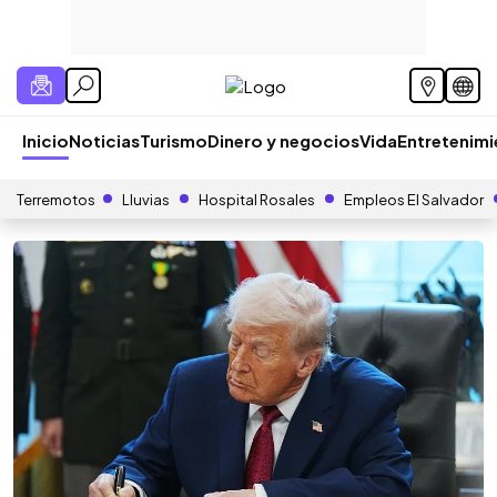
Inicio
Noticias
Turismo
Dinero y negocios
Vida
Entretenim
Terremotos
Lluvias
Hospital Rosales
Empleos El Salvador