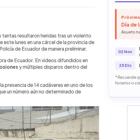
Próximo
Día de 
WhatsApp
Copiar link
Asueto n
 tantas resultaron heridas tras un violento
este lunes en una cárcel de la provincia de
 Policía de Ecuador de manera preliminar.
02 Nov
ora de Ecuador. En videos difundidos en
25 Dic
losiones
y múltiples disparos dentro del
* Recuerde qu
horarios o ci
n la presencia de 14 cadáveres en uno de los
que un número aún no determinado de