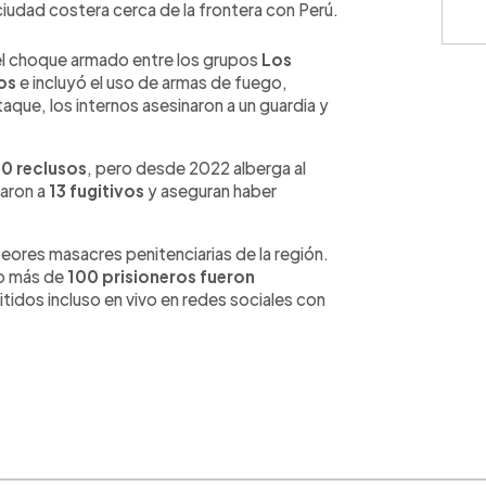
ciudad costera cerca de la frontera con Perú.
 el choque armado entre los grupos
Los
os
e incluyó el uso de armas de fuego,
que, los internos asesinaron a un guardia y
0 reclusos
, pero desde 2022 alberga al
raron a
13 fugitivos
y aseguran haber
eores masacres penitenciarias de la región.
do más de
100 prisioneros fueron
itidos incluso en vivo en redes sociales con