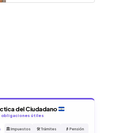
áctica del Ciudadano
y obligaciones útiles
s
🏛️ Impuestos
🛠️ Trámites
👴 Pensión