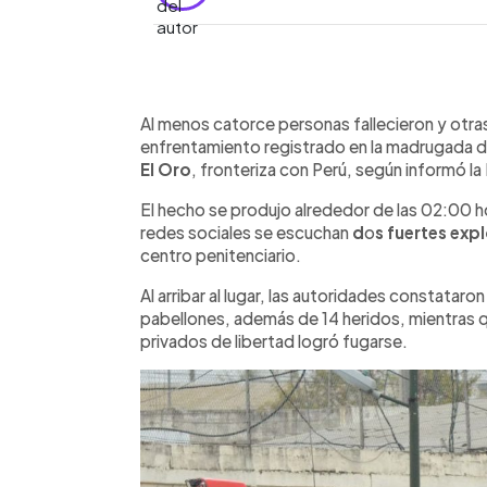
0:00
Facebook
Twitter
►
Escuchar artículo
Al menos catorce personas fallecieron y otras
enfrentamiento registrado en la madrugada de 
El Oro
, fronteriza con Perú, según informó la
El hecho se produjo alrededor de las 02:00 h
redes sociales se escuchan
d
o
s fuertes exp
centro penitenciario.
Al arribar al lugar, las autoridades constataro
pabellones, además de 14 heridos, mientras 
privados de libertad logró fugarse.