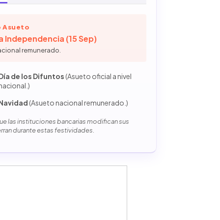
 Asueto
la Independencia (15 Sep)
acional remunerado.
Día de los Difuntos
(Asueto oficial a nivel
nacional.)
Navidad
(Asueto nacional remunerado.)
e las instituciones bancarias modifican sus
erran durante estas festividades.