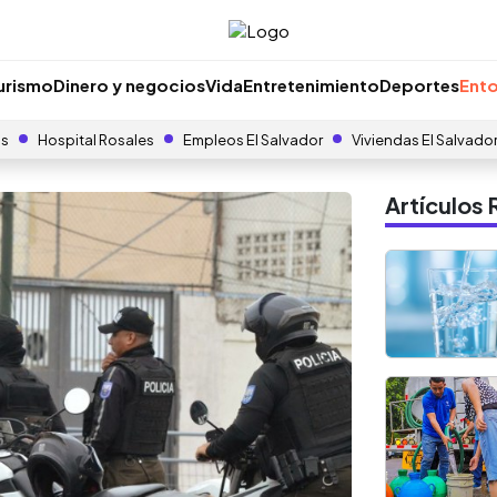
urismo
Dinero y negocios
Vida
Entretenimiento
Deportes
Ento
as
Hospital Rosales
Empleos El Salvador
Viviendas El Salvado
Artículo