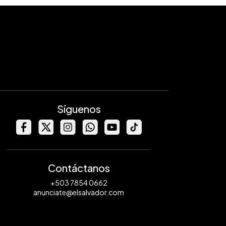
Síguenos
Contáctanos
+503 7854 0662
anunciate@elsalvador.com