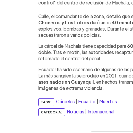
control" del centro de reclusión de Machala, 
Calle, el comandante de la zona, detalló que
Choneros y Los Lobos
duró unos
40 minut
explosivos, bombas y granadas. Durante el ata
secuestraron a varios policías.
La cárcel de Machala tiene capacidad para
60
doble. Tras el motín, las autoridades recaptu
retomado el control del penal.
Ecuador ha sido escenario de algunas de las p
La más sangrienta se produjo en 2021, cuan
asesinados en Guayaquil
, en hechos transm
imágenes de extrema violencia.
Cárceles
|
Ecuador
|
Muertos
TAGS:
Noticias
|
Internacional
CATEGORIA: