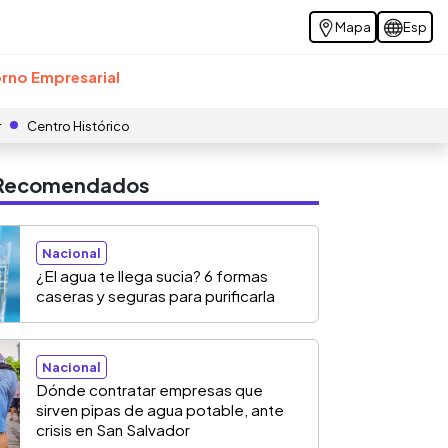
Mapa
Esp
rno Empresarial
r
Centro Histórico
s Recomendados
Nacional
¿El agua te llega sucia? 6 formas
caseras y seguras para purificarla
Nacional
Dónde contratar empresas que
sirven pipas de agua potable, ante
crisis en San Salvador