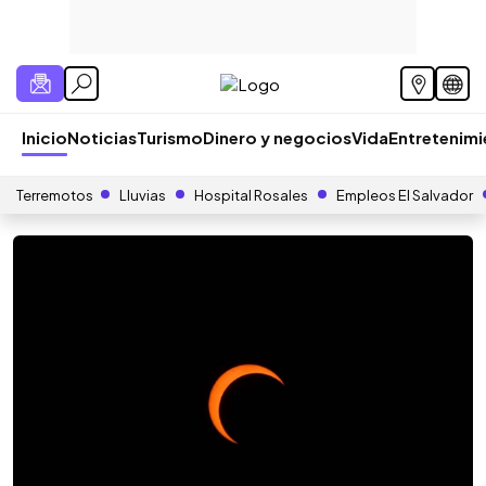
Inicio
Noticias
Turismo
Dinero y negocios
Vida
Entretenim
Terremotos
Lluvias
Hospital Rosales
Empleos El Salvador