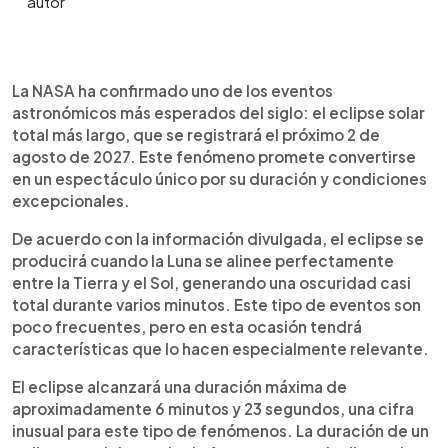
Resumen del artículo:
0:00
►
La NASA confirmó que el eclipse solar total más
Escuchar artículo
La NASA ha confirmado uno de los eventos
largo del siglo ocurrirá el 2 de agosto de 2027,
astronómicos más esperados del siglo: el eclipse solar
con una duración aproximada de 6 minutos y 23
total más largo, que se registrará el próximo 2 de
segundos. Este fenómeno será visible
agosto de 2027. Este fenómeno promete convertirse
principalmente en el norte de África, Medio
en un espectáculo único por su duración y condiciones
Oriente y parte del sur de Europa. Durante su
excepcionales.
punto máximo, el cielo se oscurecerá casi por
completo y podrán observarse efectos como las
De acuerdo con la información divulgada, el eclipse se
“Perlas de Baily” y el “anillo de diamante”.
producirá cuando la Luna se alinee perfectamente
Expertos recomiendan usar protección visual
entre la Tierra y el Sol, generando una oscuridad casi
adecuada para evitar daños. Se trata de un
total durante varios minutos. Este tipo de eventos son
evento único que no se repetirá con estas
poco frecuentes, pero en esta ocasión tendrá
características en muchas décadas.
características que lo hacen especialmente relevante.
El eclipse alcanzará una duración máxima de
aproximadamente 6 minutos y 23 segundos, una cifra
inusual para este tipo de fenómenos. La duración de un