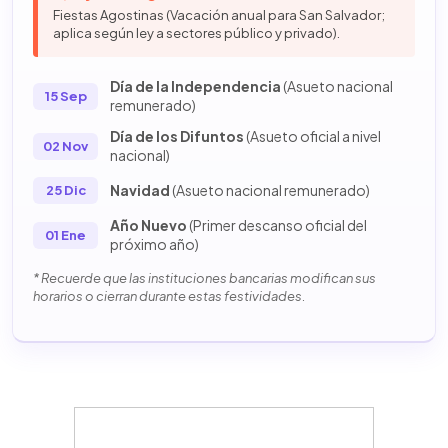
Fiestas Agostinas (Vacación anual para San Salvador;
aplica según ley a sectores público y privado).
Día de la Independencia
(Asueto nacional
15 Sep
remunerado)
Día de los Difuntos
(Asueto oficial a nivel
02 Nov
nacional)
Navidad
(Asueto nacional remunerado)
25 Dic
Año Nuevo
(Primer descanso oficial del
01 Ene
próximo año)
* Recuerde que las instituciones bancarias modifican sus
horarios o cierran durante estas festividades.