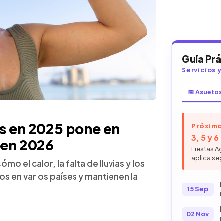
Guía Pr
Servicios 
📅 Asueto
s en 2025 pone en
Próximo
3, 5 y 
 en 2026
Fiestas A
aplica se
o el calor, la falta de lluvias y los
 en varios países y mantienen la
15 Sep
02 Nov