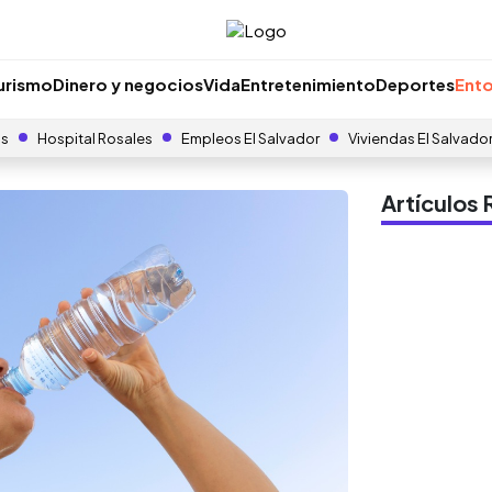
urismo
Dinero y negocios
Vida
Entretenimiento
Deportes
Ento
as
Hospital Rosales
Empleos El Salvador
Viviendas El Salvado
Artículo