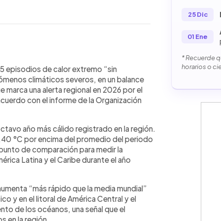
25 Dic
01 Ene
* Recuerde qu
WhatsApp
Copiar link
horarios o ci
n en 2025 un año marcado por calor
25 episodios de calor extremo “sin
ias intensas, inundaciones y ciclones,
ómenos climáticos severos, en un balance
Meteorológica Mundial divulgado en
 marca una alerta regional en 2026 por el
ón registró temperaturas por encima
acuerdo con el informe de la Organización
aciares andinos, aumento del nivel
levantes por eventos como el huracán
octavo año más cálido registrado en la región.
,40 °C por encima del promedio del periodo
punto de comparación para medir la
rica Latina y el Caribe durante el año
 aumenta “más rápido que la media mundial”
o y en el litoral de América Central y el
nto de los océanos, una señal que el
 en la región.