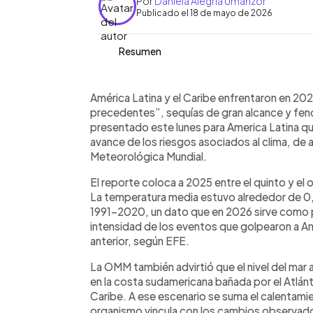
Por
Daniela Alegría Umanzor
Publicado el 18 de mayo de 2026
Resumen
Resumen del artículo:
0:00
Facebook
Twitter
►
América Latina y el Caribe enfrentaro
Escuchar artículo
América Latina y el Caribe enfrentaron en 20
extremo, sequías de gran alcance, lluv
precedentes”, sequías de gran alcance y fen
según el informe de la Organización 
presentado este lunes para America Latina que
2026. El reporte advierte que la regi
avance de los riesgos asociados al clima, de 
del promedio, pérdida acelerada de gl
Meteorológica Mundial.
del mar en zonas costeras y daños re
El reporte coloca a 2025 entre el quinto y el 
Melissa en Jamaica.
La temperatura media estuvo alrededor de 0
1991-2020, un dato que en 2026 sirve como 
intensidad de los eventos que golpearon a Amé
anterior, según EFE.
La OMM también advirtió que el nivel del mar
en la costa sudamericana bañada por el Atlántic
Caribe. A ese escenario se suma el calentamie
organismo vincula con los cambios observados