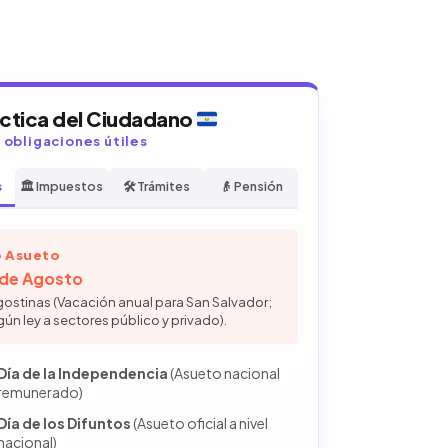
áctica del Ciudadano
y obligaciones útiles
s
🏛️ Impuestos
🛠️ Trámites
👴 Pensión
 Asueto
6 de Agosto
gostinas (Vacación anual para San Salvador;
gún ley a sectores público y privado).
Día de la Independencia
(Asueto nacional
remunerado)
Día de los Difuntos
(Asueto oficial a nivel
nacional)