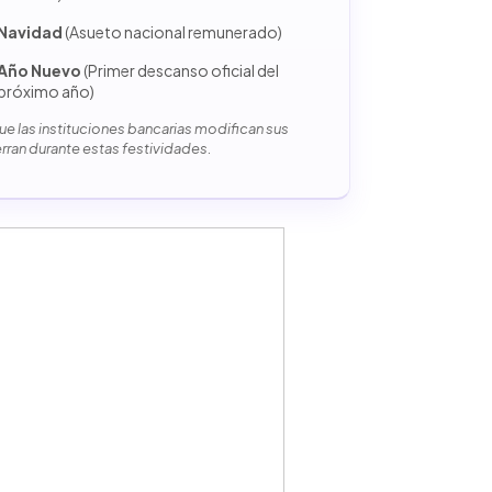
Navidad
(Asueto nacional remunerado)
Año Nuevo
(Primer descanso oficial del
próximo año)
e las instituciones bancarias modifican sus
erran durante estas festividades.