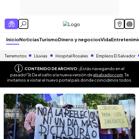
Inicio
Noticias
Turismo
Dinero y negocios
Vida
Entretenim
Terremotos
Lluvias
Hospital Rosales
Empleos El Salvador
CONTENIDO DE ARCHIVO:
¡Estás navegando en el
pasado! 🚀 Da el salto a la nueva versión de
elsalvador.com
. Te
invitamos a visitar el nuevo portal país donde coincidimos todos.