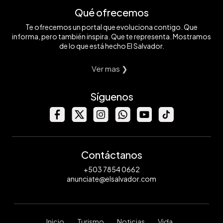
Qué ofrecemos
Te ofrecemos un portal que evoluciona contigo. Que
informa, pero también inspira. Que te representa. Mostramos
de lo que está hecho El Salvador.
Ver mas ❯
Síguenos
Contáctanos
+503 7854 0662
anunciate@elsalvador.com
Inicio
Turismo
Noticias
Vida