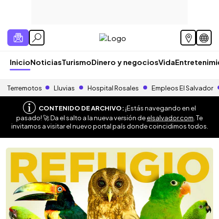
Inicio
Noticias
Turismo
Dinero y negocios
Vida
Entretenim
Terremotos
Lluvias
Hospital Rosales
Empleos El Salvador
CONTENIDO DE ARCHIVO:
¡Estás navegando en el
pasado! 🚀 Da el salto a la nueva versión de
elsalvador.com
. Te
invitamos a visitar el nuevo portal país donde coincidimos todos.