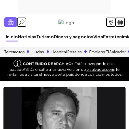
Inicio
Noticias
Turismo
Dinero y negocios
Vida
Entretenim
Terremotos
Lluvias
Hospital Rosales
Empleos El Salvador
CONTENIDO DE ARCHIVO:
¡Estás navegando en el
pasado! 🚀 Da el salto a la nueva versión de
elsalvador.com
. Te
invitamos a visitar el nuevo portal país donde coincidimos todos.