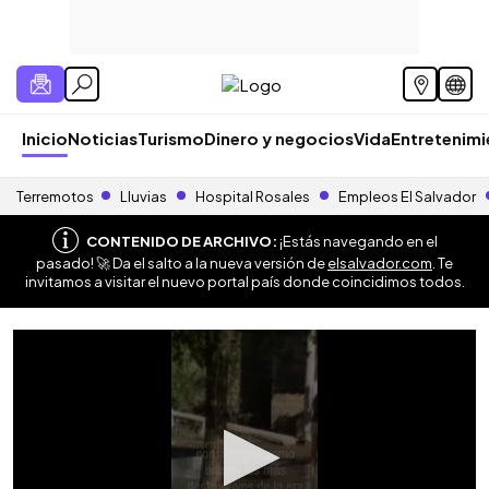
Inicio
Noticias
Turismo
Dinero y negocios
Vida
Entretenim
Terremotos
Lluvias
Hospital Rosales
Empleos El Salvador
CONTENIDO DE ARCHIVO:
¡Estás navegando en el
pasado! 🚀 Da el salto a la nueva versión de
elsalvador.com
. Te
invitamos a visitar el nuevo portal país donde coincidimos todos.