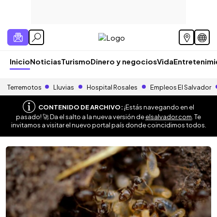
Inicio
Noticias
Turismo
Dinero y negocios
Vida
Entretenim
Terremotos
Lluvias
Hospital Rosales
Empleos El Salvador
CONTENIDO DE ARCHIVO:
¡Estás navegando en el
pasado! 🚀 Da el salto a la nueva versión de
elsalvador.com
. Te
invitamos a visitar el nuevo portal país donde coincidimos todos.