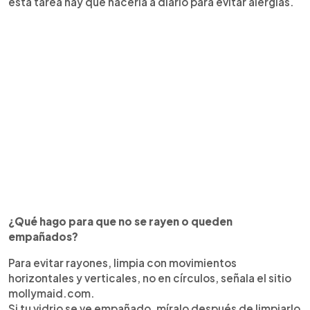
esta tarea hay que hacerla a diario para evitar alergias.
¿Qué hago para que no se rayen o queden
empañados?
Para evitar rayones, limpia con movimientos
horizontales y verticales, no en círculos, señala el sitio
mollymaid.com.
Si tu vidrio se ve empañado, míralo después de limpiarlo