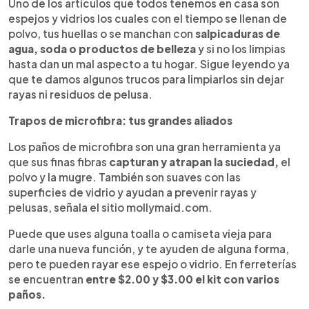
Escuchar artículo
Uno de los artículos que todos tenemos en casa son
espejos y vidrios los cuales con el tiempo se llenan de
polvo, tus huellas o se manchan con
salpicaduras de
agua, soda o productos de belleza
y si no los limpias
hasta dan un mal aspecto a tu hogar. Sigue leyendo ya
que te damos algunos trucos para limpiarlos sin dejar
rayas ni residuos de pelusa.
Trapos de microfibra: tus grandes aliados
Los paños de microfibra son una gran herramienta ya
que sus finas fibras
capturan y atrapan la suciedad,
el
polvo y la mugre. También son suaves con las
superficies de vidrio y ayudan a prevenir rayas y
pelusas, señala el sitio mollymaid.com.
Puede que uses alguna toalla o camiseta vieja para
darle una nueva función, y te ayuden de alguna forma,
pero te pueden rayar ese espejo o vidrio. En ferreterías
se encuentran
entre $2.00 y $3.00 el kit con varios
paños.