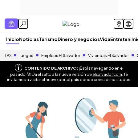
Inicio
Noticias
Turismo
Dinero y negocios
Vida
Entretenim
TPS
Juegos
Empleos El Salvador
Viviendas El Salvador
CONTENIDO DE ARCHIVO:
¡Estás navegando en el
pasado! 🚀 Da el salto a la nueva versión de
elsalvador.com
. Te
invitamos a visitar el nuevo portal país donde coincidimos todos.