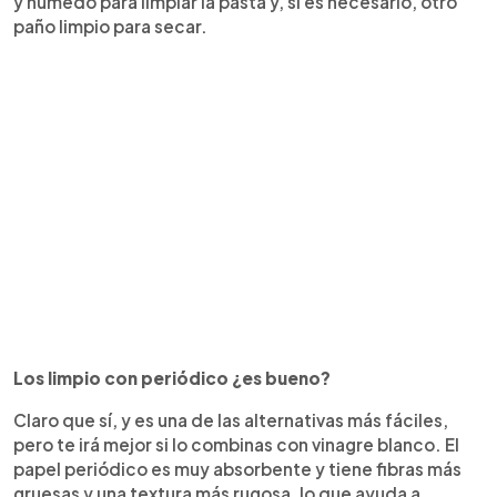
y húmedo para limpiar la pasta y, si es necesario, otro
paño limpio para secar.
Los limpio con periódico ¿es bueno?
Claro que sí, y es una de las alternativas más fáciles,
pero te irá mejor si lo combinas con vinagre blanco. El
papel periódico es muy absorbente y tiene fibras más
gruesas y una textura más rugosa, lo que ayuda a