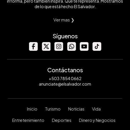
informa, pero también inspira. Que te representa. Mostramos
de lo que está hecho El Salvador.
Ver mas ❯
Síguenos
Contáctanos
+503 7854 0662
anunciate@elsalvador.com
Inicio
Turismo
Noticias
Vida
Entretenimiento
Deportes
Dinero y Negocios