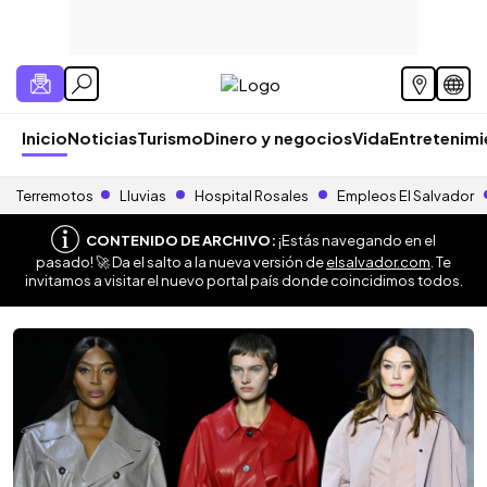
Inicio
Noticias
Turismo
Dinero y negocios
Vida
Entretenim
Terremotos
Lluvias
Hospital Rosales
Empleos El Salvador
CONTENIDO DE ARCHIVO:
¡Estás navegando en el
pasado! 🚀 Da el salto a la nueva versión de
elsalvador.com
. Te
invitamos a visitar el nuevo portal país donde coincidimos todos.