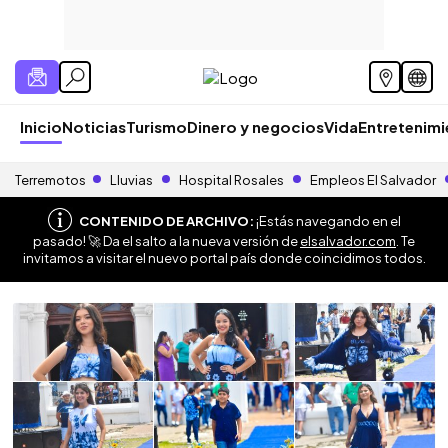
Inicio
Noticias
Turismo
Dinero y negocios
Vida
Entretenim
Terremotos
Lluvias
Hospital Rosales
Empleos El Salvador
CONTENIDO DE ARCHIVO:
¡Estás navegando en el
pasado! 🚀 Da el salto a la nueva versión de
elsalvador.com
. Te
invitamos a visitar el nuevo portal país donde coincidimos todos.