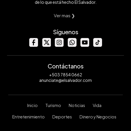
de lo que está hecho El Salvador.
Ver mas ❯
Síguenos
Contáctanos
+503 7854 0662
anunciate@elsalvador.com
Inicio
Turismo
Noticias
Vida
Entretenimiento
Deportes
Dinero y Negocios