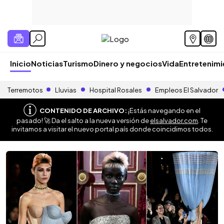
Inicio
Noticias
Turismo
Dinero y negocios
Vida
Entretenim
Terremotos
Lluvias
Hospital Rosales
Empleos El Salvador
CONTENIDO DE ARCHIVO:
¡Estás navegando en el
pasado! 🚀 Da el salto a la nueva versión de
elsalvador.com
. Te
invitamos a visitar el nuevo portal país donde coincidimos todos.