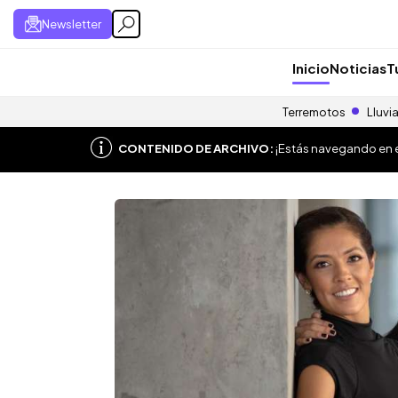
Newsletter
Inicio
Noticias
T
Terremotos
Lluvi
CONTENIDO DE ARCHIVO:
¡Estás navegando en el