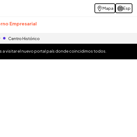
Mapa
Esp
rno Empresarial
r
Centro Histórico
os a visitar el nuevo portal país donde coincidimos todos.