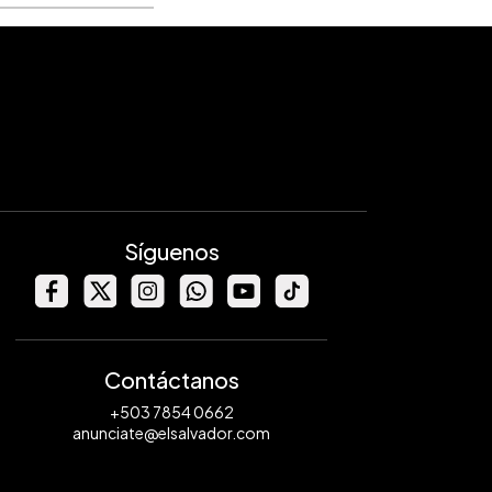
Síguenos
Contáctanos
+503 7854 0662
anunciate@elsalvador.com