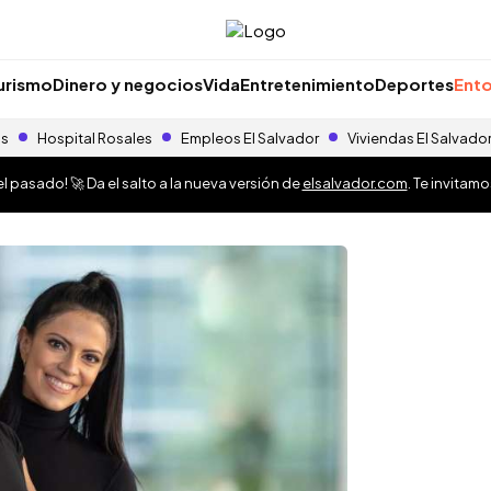
urismo
Dinero y negocios
Vida
Entretenimiento
Deportes
Ento
as
Hospital Rosales
Empleos El Salvador
Viviendas El Salvado
 pasado! 🚀 Da el salto a la nueva versión de
elsalvador.com
. Te invitam