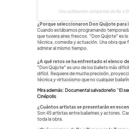
Una publicación compartida de Be a 
¿Porque seleccionaron Don Quijote para i
Cuando estábamos programando temporada, 
que tuviera aires frescos. "Don Quijote" es la
técnica, comedia y actuación. Una obra que f
admirar al mismo tiempo.
¿A qué retos se ha enfrentado el elenco d
"Don Quijote" es uno de los ballets más difícil
difícil. Requiere de mucha precisión, proyecc
técnica y virtuosismo que no cualquier bailarí
Mira además: Documental salvadoreño “El sen
Cinépolis
¿Cuántos artistas se presentarán en esce
Son 45 artistas entre bailarines y actores. C
toda la obra.