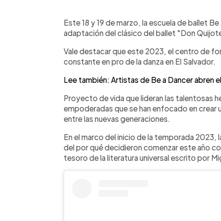
0:00
Facebook
Twitter
►
Escuchar artículo
Este 18 y 19 de marzo, la escuela de ballet B
adaptación del clásico del ballet "Don Quijot
Vale destacar que este 2023, el centro de for
constante en pro de la danza en El Salvador.
Lee también: Artistas de Be a Dancer abren el
Proyecto de vida que lideran las talentosas h
empoderadas que se han enfocado en crear un
entre las nuevas generaciones.
En el marco del inicio de la temporada 2023, l
del por qué decidieron comenzar este año con 
tesoro de la literatura universal escrito por 