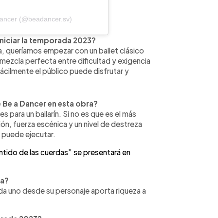
Dancer (@beadancer.sv)
niciar la temporada 2023?
queríamos empezar con un ballet clásico
 mezcla perfecta entre dificultad y exigencia
ácilmente el público puede disfrutar y
e Be a Dancer en esta obra?
es para un bailarín. Si no es que es el más
ión, fuerza escénica y un nivel de destreza
n puede ejecutar.
tido de las cuerdas” se presentará en
na?
ada uno desde su personaje aporta riqueza a