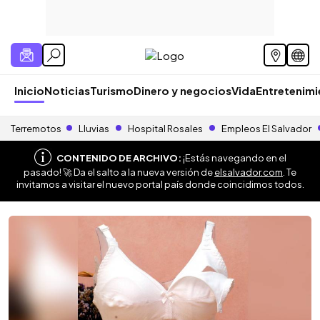
Inicio
Noticias
Turismo
Dinero y negocios
Vida
Entretenim
Terremotos
Lluvias
Hospital Rosales
Empleos El Salvador
CONTENIDO DE ARCHIVO:
¡Estás navegando en el
pasado! 🚀 Da el salto a la nueva versión de
elsalvador.com
. Te
invitamos a visitar el nuevo portal país donde coincidimos todos.