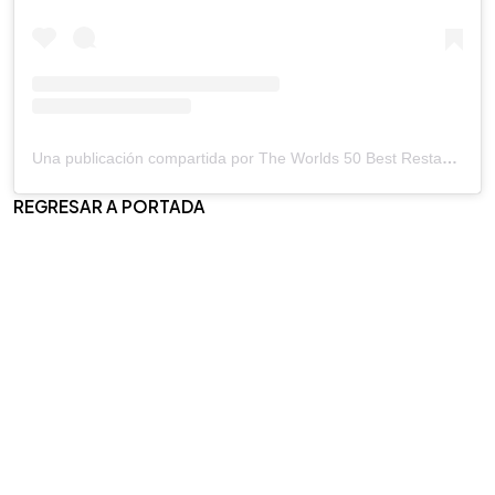
Una publicación compartida por The Worlds 50 Best Restaurants (@theworlds50best)
REGRESAR A PORTADA