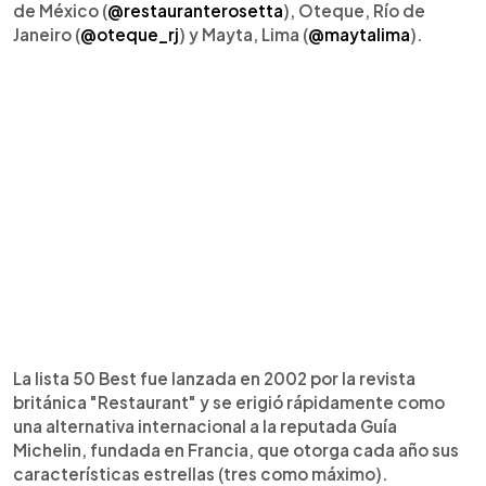
de México (
@restauranterosetta
), Oteque, Río de
Janeiro (
@oteque_rj
) y Mayta, Lima (
@maytalima
).
La lista 50 Best fue lanzada en 2002 por la revista
británica "Restaurant" y se erigió rápidamente como
una alternativa internacional a la reputada Guía
Michelin, fundada en Francia, que otorga cada año sus
características estrellas (tres como máximo).