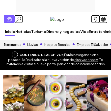
Inicio
Noticias
Turismo
Dinero y negocios
Vida
Entretenim
Terremotos
Lluvias
Hospital Rosales
Empleos El Salvador
CONTENIDO DE ARCHIVO:
¡Estás navegando en el
pasado! 🚀 Da el salto a la nueva versión de
elsalvador.com
. Te
invitamos a visitar el nuevo portal país donde coincidimos todos.