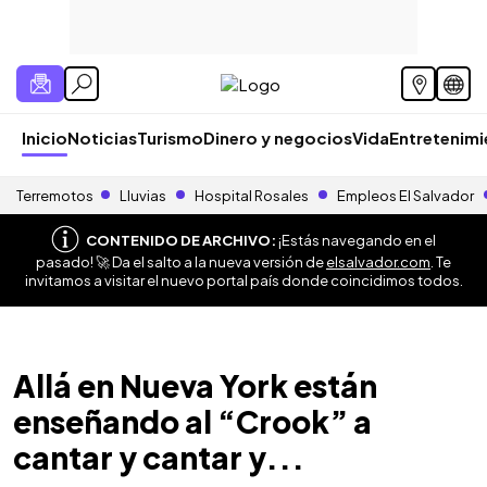
Inicio
Noticias
Turismo
Dinero y negocios
Vida
Entretenim
Terremotos
Lluvias
Hospital Rosales
Empleos El Salvador
CONTENIDO DE ARCHIVO:
¡Estás navegando en el
pasado! 🚀 Da el salto a la nueva versión de
elsalvador.com
. Te
invitamos a visitar el nuevo portal país donde coincidimos todos.
Allá en Nueva York están
enseñando al “Crook” a
cantar y cantar y...