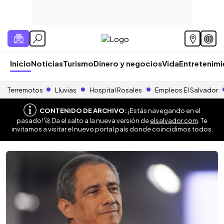
Inicio
Noticias
Turismo
Dinero y negocios
Vida
Entretenim
Terremotos
Lluvias
Hospital Rosales
Empleos El Salvador
CONTENIDO DE ARCHIVO:
¡Estás navegando en el
pasado! 🚀 Da el salto a la nueva versión de
elsalvador.com
. Te
invitamos a visitar el nuevo portal país donde coincidimos todos.