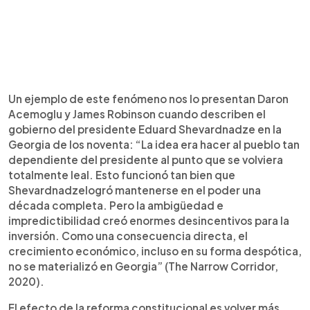
Un ejemplo de este fenómeno nos lo presentan Daron
Acemoglu y James Robinson cuando describen el
gobierno del presidente Eduard Shevardnadze en la
Georgia de los noventa: “La idea era hacer al pueblo tan
dependiente del presidente al punto que se volviera
totalmente leal. Esto funcionó tan bien que
Shevardnadzelogró mantenerse en el poder una
década completa. Pero la ambigüedad e
impredictibilidad creó enormes desincentivos para la
inversión. Como una consecuencia directa, el
crecimiento económico, incluso en su forma despótica,
no se materializó en Georgia” (The Narrow Corridor,
2020).
El efecto de la reforma constitucional es volver más