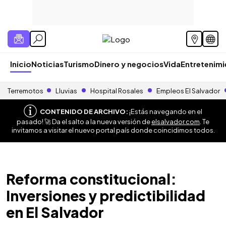
Inicio
Noticias
Turismo
Dinero y negocios
Vida
Entretenim
Terremotos
Lluvias
Hospital Rosales
Empleos El Salvador
CONTENIDO DE ARCHIVO:
¡Estás navegando en el
pasado! 🚀 Da el salto a la nueva versión de
elsalvador.com
. Te
invitamos a visitar el nuevo portal país donde coincidimos todos.
Reforma constitucional:
Inversiones y predictibilidad
en El Salvador