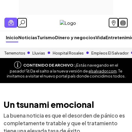
Inicio
Noticias
Turismo
Dinero y negocios
Vida
Entretenim
Terremotos
Lluvias
Hospital Rosales
Empleos El Salvador
CONTENIDO DE ARCHIVO:
¡Estás navegando en el
pasado! 🚀 Da el salto a la nueva versión de
elsalvador.com
. Te
invitamos a visitar el nuevo portal país donde coincidimos todos.
Un tsunami emocional
La buena noticia es que el desorden de pánico es
completamente tratable y que el tratamiento
tiene una elevada tasa de éxito.