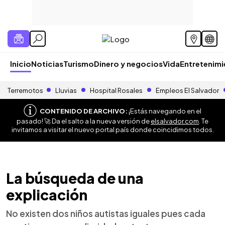
Inicio
Noticias
Turismo
Dinero y negocios
Vida
Entretenim
Terremotos
Lluvias
Hospital Rosales
Empleos El Salvador
CONTENIDO DE ARCHIVO:
¡Estás navegando en el
pasado! 🚀 Da el salto a la nueva versión de
elsalvador.com
. Te
invitamos a visitar el nuevo portal país donde coincidimos todos.
La búsqueda de una
explicación
No existen dos niños autistas iguales pues cada