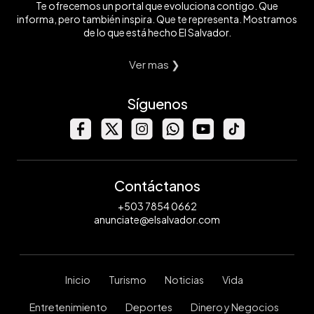
Te ofrecemos un portal que evoluciona contigo. Que
informa, pero también inspira. Que te representa. Mostramos
de lo que está hecho El Salvador.
Ver mas ❯
Síguenos
Contáctanos
+503 7854 0662
anunciate@elsalvador.com
Inicio
Turismo
Noticias
Vida
Entretenimiento
Deportes
Dinero y Negocios