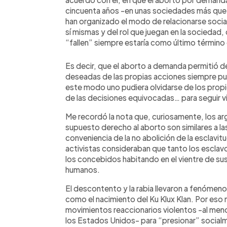
cincuenta años -en unas sociedades más que e
han organizado el modo de relacionarse social
sí mismas y del rol que juegan en la sociedad
“fallen” siempre estaría como último término 
Es decir, que el aborto a demanda permitió d
deseadas de las propias acciones siempre pud
este modo uno pudiera olvidarse de los propi
de las decisiones equivocadas… para seguir v
Me recordó la nota que, curiosamente, los a
supuesto derecho al aborto son similares a l
conveniencia de la no abolición de la esclavi
activistas consideraban que tanto los escla
los concebidos habitando en el vientre de s
humanos.
El descontento y la rabia llevaron a fenómeno
como el nacimiento del Ku Klux Klan. Por eso
movimientos reaccionarios violentos -al meno
los Estados Unidos- para “presionar” social