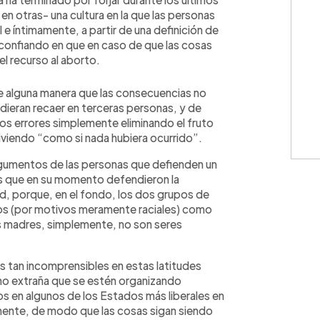
n otras- una cultura en la que las personas
 e íntimamente, a partir de una definición de
, confiando en que en caso de que las cosas
el recurso al aborto.
e alguna manera que las consecuencias no
ieran recaer en terceras personas, y de
os errores simplemente eliminando el fruto
iviendo “como si nada hubiera ocurrido”.
rgumentos de las personas que defienden un
as que en su momento defendieron la
tud, porque, en el fondo, los dos grupos de
vos (por motivos meramente raciales) como
us madres, simplemente, no son seres
s tan incomprensibles en estas latitudes
 no extraña que se estén organizando
s en algunos de los Estados más liberales en
mente, de modo que las cosas sigan siendo