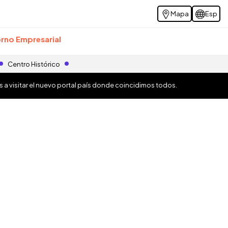
Mapa
Esp
rno Empresarial
Centro Histórico
os a visitar el nuevo portal país donde coincidimos todos.