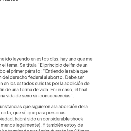
WhatsApp
Copiar link
 he ido leyendo en estos días, hay uno que me
l tema. Se titula “El principio del fin de un
bo el primer párrafo: “Entiendo la rabia que
n del derecho federal al aborto. Debe ser
n en los estados suristas por la abolición de
in de una forma de vida. En un caso, el final
, una vida de sexo sin consecuencias”.
nstancias que siguieron a la abolición de la
a nota, que sí, que para personas
iedad, habrá sido un considerable shock
(al menos legalmente). Y también estoy de
 ha terminado por forjar durante los últimos