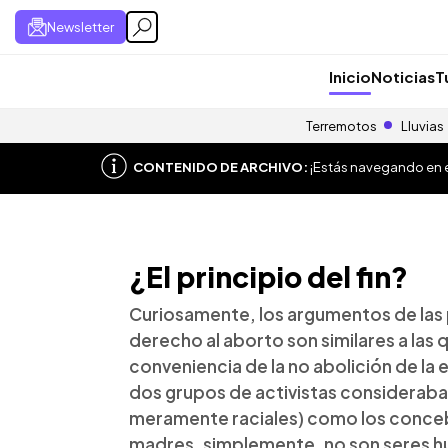
Newsletter
Inicio
Noticias
T
Terremotos
Lluvias
CONTENIDO DE ARCHIVO:
¡Estás navegando en el
¿El principio del fin?
Curiosamente, los argumentos de las
derecho al aborto son similares a las
conveniencia de la no abolición de la 
dos grupos de activistas consideraba
meramente raciales) como los concebi
madres, simplemente, no son seres 