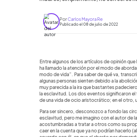
Por
Carlos Mayora Re
Publicado el 08 de julio de 2022
0:00
Facebook
Twitter
►
Escuchar artículo
Entre algunos de los artículos de opinión que
ha llamado la atención por el modo de abordar e
modo de vida”. Para saber de qué va, transcri
algunas personas sienten debido a la abolició
muy parecida a la ira que bastantes padeciero
la esclavitud. Los dos eventos significaron el f
de una vida de ocio aristocrático; en el otro
Para ser sincero, desconozco a fondo las circu
esclavitud, pero me imagino con el autor de l
acostumbradas a tratar a otros como su prop
caer en la cuenta que ya no podrían hacerlo 
acuerdo con él, en que el aborto por demanda