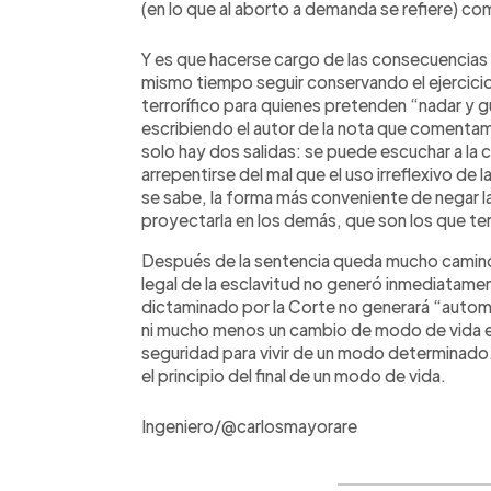
(en lo que al aborto a demanda se refiere) co
Y es que hacerse cargo de las consecuencias n
mismo tiempo seguir conservando el ejercicio 
terrorífico para quienes pretenden “nadar y 
escribiendo el autor de la nota que comentam
solo hay dos salidas: se puede escuchar a la c
arrepentirse del mal que el uso irreflexivo de 
se sabe, la forma más conveniente de negar l
proyectarla en los demás, que son los que t
Después de la sentencia queda mucho camino 
legal de la esclavitud no generó inmediatamen
dictaminado por la Corte no generará “autom
ni mucho menos un cambio de modo de vida e
seguridad para vivir de un modo determinad
el principio del final de un modo de vida.
Ingeniero/@carlosmayorare