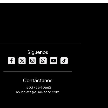
Síguenos
Contáctanos
+503 7854 0662
anunciate@elsalvador.com