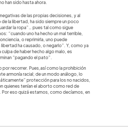
mo han sido hasta ahora.
egativas de las propias decisiones, y al
de la libertad, ha sido siempre un poco
guardar la ropa”… pues tal como sigue
os: “cuando uno ha hecho un mal terrible,
onciencia, o reprimirla, uno puede
la libertad ha causado, o negarlo”. Y, como ya
a culpa de haber hecho algo malo, es
erminan “pagando el pato”.
por recorrer. Pues,así como la prohibición
te armonía racial; de un modo análogo, lo
áticamente” protección para los no nacidos,
n quienes tenían el aborto como red de
o. Por eso quizá estamos, como decíamos, en