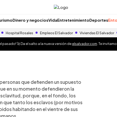
urismo
Dinero y negocios
Vida
Entretenimiento
Deportes
Ento
Hospital Rosales
Empleos El Salvador
Viviendas El Salvador
 pasado! 🚀 Da el salto a la nueva versión de
elsalvador.com
. Te invitam
 personas que defienden un supuesto
 que en su momento defendieron la
esclavitud, porque, en el fondo, los
n que tanto los esclavos (por motivos
dos habitando en el vientre de sus
humanos.