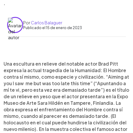
.
Por
Carlos Balaguer
Publicado el 15 de enero de 2023
0:00
►
Escuchar artículo
Una escultura en relieve del notable actor Brad Pitt
expresa la actual tragedia de la Humanidad: El Hombre
contra sí mismo, como especie y civilización. “Aiming at
you I saw me but was too late this time” (“Apuntando a
mí te vi, pero esta vez era demasiado tarde”) es el título
de un relieve en yeso que el actor presentara en la Expo
Museo de Arte Sara Hildén en Tampere, Finlandia. La
obra expresa el enfrentamiento del Hombre contra sí
mismo, cuando al parecer es demasiado tarde. (El
holocausto en el cual puede hundirse la civilización del
nuevo milenio). En la muestra colectiva el famoso actor