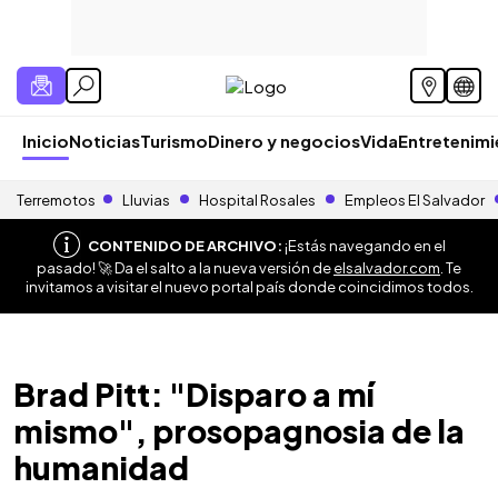
Inicio
Noticias
Turismo
Dinero y negocios
Vida
Entretenim
Terremotos
Lluvias
Hospital Rosales
Empleos El Salvador
CONTENIDO DE ARCHIVO:
¡Estás navegando en el
pasado! 🚀 Da el salto a la nueva versión de
elsalvador.com
. Te
invitamos a visitar el nuevo portal país donde coincidimos todos.
Brad Pitt: "Disparo a mí
mismo", prosopagnosia de la
humanidad