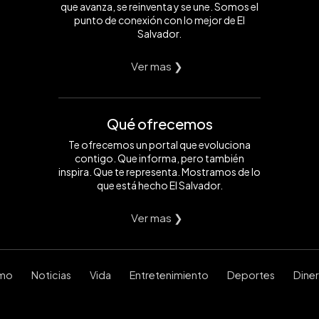
que avanza, se reinventa y se une. Somos el
punto de conexión con lo mejor de El
Salvador.
Ver mas ❯
Qué ofrecemos
Te ofrecemos un portal que evoluciona
contigo. Que informa, pero también
inspira. Que te representa. Mostramos de lo
que está hecho El Salvador.
Ver mas ❯
smo
Noticias
Vida
Entretenimiento
Deportes
Dine