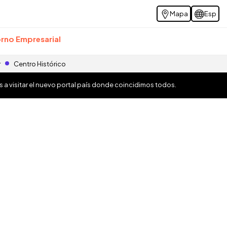
Mapa
Esp
rno Empresarial
r
Centro Histórico
os a visitar el nuevo portal país donde coincidimos todos.