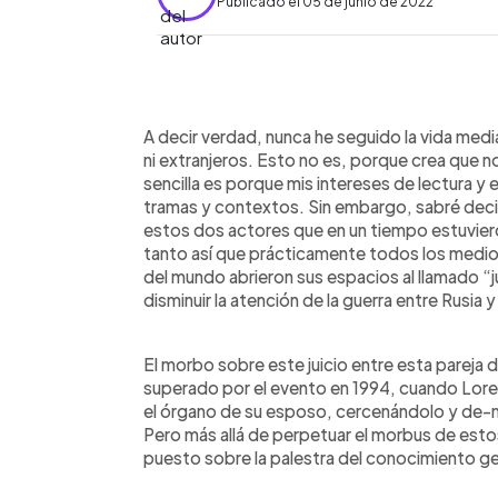
Publicado el 05 de junio de 2022
0:00
Facebook
Twitter
►
Escuchar artículo
A decir verdad, nunca he seguido la vida mediá
ni extranjeros. Esto no es, porque crea que n
sencilla es porque mis intereses de lectura y 
tramas y contextos. Sin embargo, sabré decir q
estos dos actores que en un tiempo estuvier
tanto así que prácticamente todos los medios 
del mundo abrieron sus espacios al llamado “ju
disminuir la atención de la guerra entre Rusia 
El morbo sobre este juicio entre esta pareja
superado por el evento en 1994, cuando Loren
el órgano de su esposo, cercenándolo y de-m
Pero más allá de perpetuar el morbus de es
puesto sobre la palestra del conocimiento 