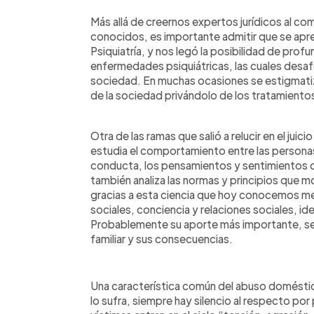
Más allá de creernos expertos jurídicos al com
conocidos, es importante admitir que se apre
Psiquiatría, y nos legó la posibilidad de prof
enfermedades psiquiátricas, las cuales desa
sociedad. En muchas ocasiones se estigmatiza
de la sociedad privándolo de los tratamient
Otra de las ramas que salió a relucir en el juici
estudia el comportamiento entre las personas
conducta, los pensamientos y sentimientos de
también analiza las normas y principios que m
gracias a esta ciencia que hoy conocemos me
sociales, conciencia y relaciones sociales, id
Probablemente su aporte más importante, sea 
familiar y sus consecuencias.
Una característica común del abuso doméstico
lo sufra, siempre hay silencio al respecto por