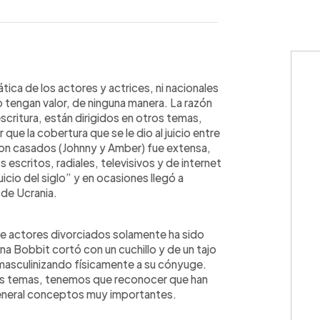
WhatsApp
Copiar link
tica de los actores y actrices, ni nacionales
o tengan valor, de ninguna manera. La razón
escritura, están dirigidos en otros temas,
ue la cobertura que se le dio al juicio entre
on casados (Johnny y Amber) fue extensa,
escritos, radiales, televisivos y de internet
icio del siglo” y en ocasiones llegó a
y de Ucrania.
 de actores divorciados solamente ha sido
a Bobbit cortó con un cuchillo y de un tajo
asculinizando físicamente a su cónyuge.
tos temas, tenemos que reconocer que han
general conceptos muy importantes.