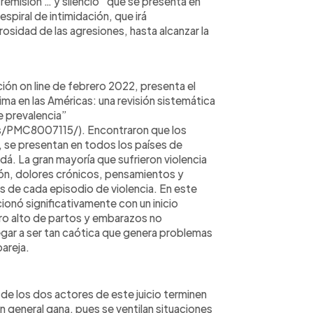
, remisión … y silencio” que se presenta en
spiral de intimidación, que irá
rosidad de las agresiones, hasta alcanzar la
ción on line de febrero 2022, presenta el
ntima en las Américas: una revisión sistemática
e prevalencia”
s/PMC8007115/). Encontraron que los
r, se presentan en todos los países de
á. La gran mayoría que sufrieron violencia
ión, dolores crónicos, pensamientos y
s de cada episodio de violencia. En este
cionó significativamente con un inicio
ero alto de partos y embarazos no
legar a ser tan caótica que genera problemas
areja.
de los dos actores de este juicio terminen
 general gana, pues se ventilan situaciones