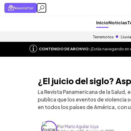
Newsletter
Inicio
Noticias
T
Terremotos
Lluvi
CONTENIDO DE ARCHIVO:
¡Estás navegando en el
¿El juicio del siglo? A
La Revista Panamericana de la Salud, e
publica que los eventos de violencia s
en todos los países de América, con 
Por
Mario Aguilar Joya