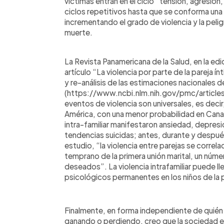
víctimas entran en el ciclo “tensión, agresión
ciclos repetitivos hasta que se conforma una e
incrementando el grado de violencia y la pelig
muerte.
La Revista Panamericana de la Salud, en la edi
artículo “La violencia por parte de la pareja í
y re-análisis de las estimaciones nacionales d
(https://www.ncbi.nlm.nih.gov/pmc/article
eventos de violencia son universales, es deci
América, con una menor probabilidad en Canad
intra-familiar manifestaron ansiedad, depres
tendencias suicidas; antes, durante y despué
estudio, “la violencia entre parejas se correla
temprano de la primera unión marital, un núm
deseados”. La violencia intrafamiliar puede l
psicológicos permanentes en los niños de la p
Finalmente, en forma independiente de quién 
ganando o perdiendo, creo que la sociedad en