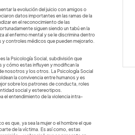
entar la evolución del juicio con amigos o
ciaron datos importantes en las ramas de la
undizar en el reconocimiento de las
fortunadamente siguen siendo un tabú en la
 al enfermo mental y se le discrimina dentro
os y controles médicos que pueden mejorarlo.
o es la Psicología Social, subdivisión que
 y cómo estas influyen y modifican la
 nosotros y los otros. La Psicología Social
oldean la convivencia entre humanos y es
jor sobre los patrones de conducta, roles
entidad social y estereotipos.
el entendimiento de la violencia intra-
 es que, ya sea la mujer o el hombre el que
 parte de la víctima. Es así como, estas