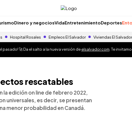
urismo
Dinero y negocios
Vida
Entretenimiento
Deportes
Ento
as
Hospital Rosales
Empleos El Salvador
Viviendas El Salvado
 pasado! 🚀 Da el salto a la nueva versión de
elsalvador.com
. Te invitam
spectos rescatables
n la edición on line de febrero 2022,
on universales, es decir, se presentan
una menor probabilidad en Canadá.