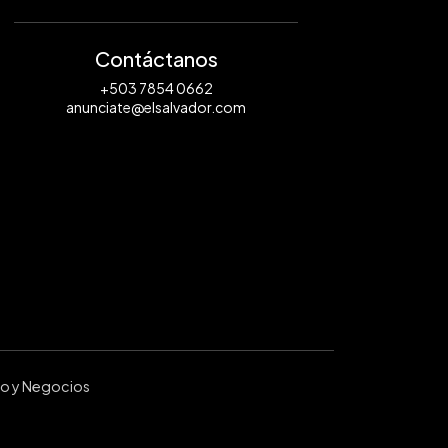
Contáctanos
+503 7854 0662
anunciate@elsalvador.com
ro y Negocios