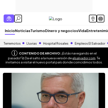
Inicio
Noticias
Turismo
Dinero y negocios
Vida
Entretenim
Terremotos
Lluvias
Hospital Rosales
Empleos El Salvador
CONTENIDO DE ARCHIVO:
¡Estás navegando en el
pasado! 🚀 Da el salto a la nueva versión de
elsalvador.com
. Te
invitamos a visitar el nuevo portal país donde coincidimos todos.