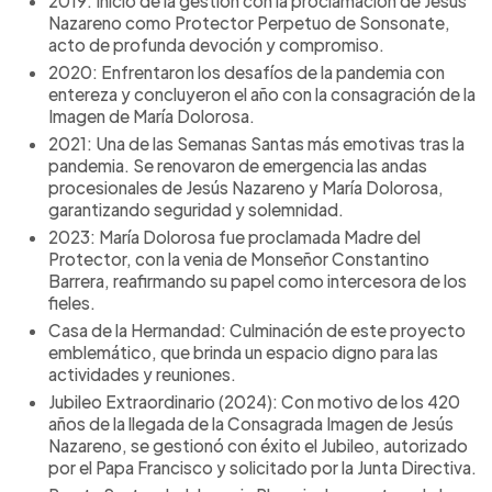
2019: Inicio de la gestión con la proclamación de Jesús
Nazareno como Protector Perpetuo de Sonsonate,
acto de profunda devoción y compromiso.
2020: Enfrentaron los desafíos de la pandemia con
entereza y concluyeron el año con la consagración de la
Imagen de María Dolorosa.
2021: Una de las Semanas Santas más emotivas tras la
pandemia. Se renovaron de emergencia las andas
procesionales de Jesús Nazareno y María Dolorosa,
garantizando seguridad y solemnidad.
2023: María Dolorosa fue proclamada Madre del
Protector, con la venia de Monseñor Constantino
Barrera, reafirmando su papel como intercesora de los
fieles.
Casa de la Hermandad: Culminación de este proyecto
emblemático, que brinda un espacio digno para las
actividades y reuniones.
Jubileo Extraordinario (2024): Con motivo de los 420
años de la llegada de la Consagrada Imagen de Jesús
Nazareno, se gestionó con éxito el Jubileo, autorizado
por el Papa Francisco y solicitado por la Junta Directiva.