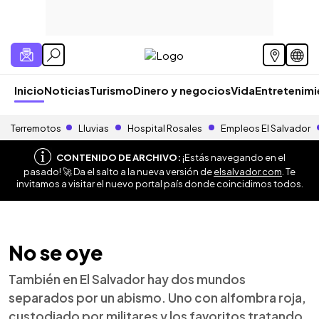
Inicio
Noticias
Turismo
Dinero y negocios
Vida
Entretenim
Terremotos
Lluvias
Hospital Rosales
Empleos El Salvador
CONTENIDO DE ARCHIVO:
¡Estás navegando en el
pasado! 🚀 Da el salto a la nueva versión de
elsalvador.com
. Te
invitamos a visitar el nuevo portal país donde coincidimos todos.
No se oye
También en El Salvador hay dos mundos
separados por un abismo. Uno con alfombra roja,
custodiado por militares y los favoritos tratando