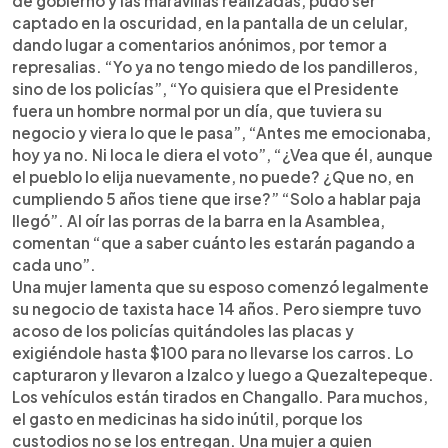
de gobierno y las maravillas realizadas, pudo ser
captado en la oscuridad, en la pantalla de un celular,
dando lugar a comentarios anónimos, por temor a
represalias. “Yo ya no tengo miedo de los pandilleros,
sino de los policías”, “Yo quisiera que el Presidente
fuera un hombre normal por un día, que tuviera su
negocio y viera lo que le pasa”, “Antes me emocionaba,
hoy ya no. Ni loca le diera el voto”, “¿Vea que él, aunque
el pueblo lo elija nuevamente, no puede? ¿Que no, en
cumpliendo 5 años tiene que irse?” “Solo a hablar paja
llegó”. Al oír las porras de la barra en la Asamblea,
comentan “que a saber cuánto les estarán pagando a
cada uno”.
Una mujer lamenta que su esposo comenzó legalmente
su negocio de taxista hace 14 años. Pero siempre tuvo
acoso de los policías quitándoles las placas y
exigiéndole hasta $100 para no llevarse los carros. Lo
capturaron y llevaron a Izalco y luego a Quezaltepeque.
Los vehículos están tirados en Changallo. Para muchos,
el gasto en medicinas ha sido inútil, porque los
custodios no se los entregan. Una mujer a quien