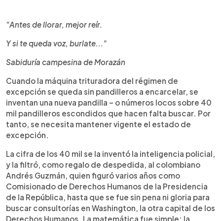
0:00
►
Escuchar artículo
"Antes de llorar, mejor reír.
Y si te queda voz, burlate..."
Sabiduría campesina de Morazán
Cuando la máquina trituradora del régimen de
excepción se queda sin pandilleros a encarcelar, se
inventan una nueva pandilla – o números locos sobre 40
mil pandilleros escondidos que hacen falta buscar. Por
tanto, se necesita mantener vigente el estado de
excepción.
La cifra de los 40 mil se la inventó la inteligencia policial,
y la filtró, como regalo de despedida, al colombiano
Andrés Guzmán, quien figuró varios años como
Comisionado de Derechos Humanos de la Presidencia
de la República, hasta que se fue sin pena ni gloria para
buscar consultorías en Washington, la otra capital de los
Derechos Humanos. La matemática fue simple: la