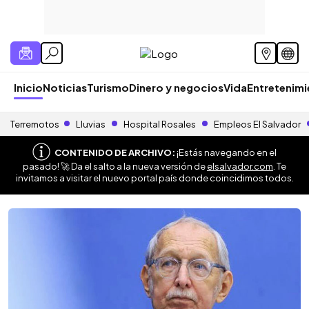
Inicio
Noticias
Turismo
Dinero y negocios
Vida
Entretenim
Terremotos
Lluvias
Hospital Rosales
Empleos El Salvador
CONTENIDO DE ARCHIVO:
¡Estás navegando en el
pasado! 🚀 Da el salto a la nueva versión de
elsalvador.com
. Te
invitamos a visitar el nuevo portal país donde coincidimos todos.