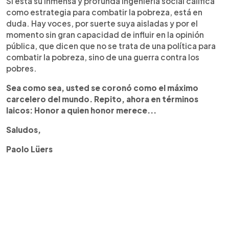
Si esta su inmensa y profunda ingeniería social califica
como estrategia para combatir la pobreza, está en
duda. Hay voces, por suerte suya aisladas y por el
momento sin gran capacidad de influir en la opinión
pública, que dicen que no se trata de una política para
combatir la pobreza, sino de una guerra contra los
pobres.
Sea como sea, usted se coron
ó
como el m
á
ximo
carcelero del mundo. Repito, ahora en t
é
rminos
laicos: Honor a quien honor merece...
Saludos,
Paolo Lüers