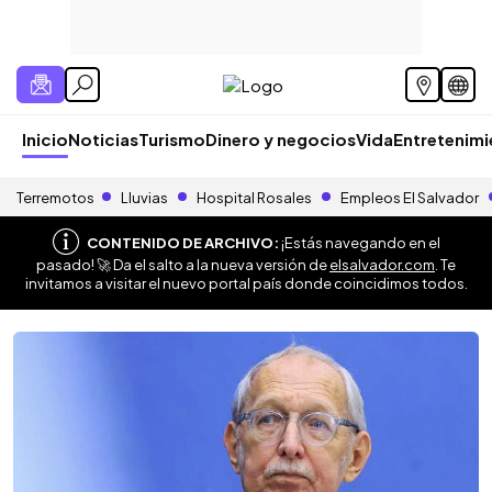
Inicio
Noticias
Turismo
Dinero y negocios
Vida
Entretenim
Terremotos
Lluvias
Hospital Rosales
Empleos El Salvador
CONTENIDO DE ARCHIVO:
¡Estás navegando en el
pasado! 🚀 Da el salto a la nueva versión de
elsalvador.com
. Te
invitamos a visitar el nuevo portal país donde coincidimos todos.