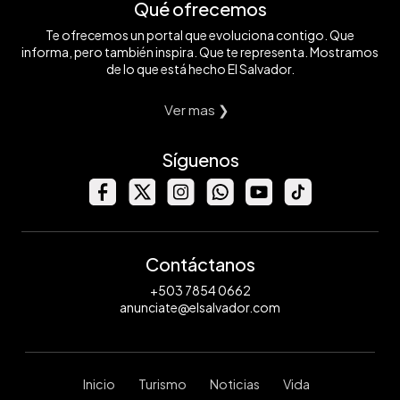
Qué ofrecemos
Te ofrecemos un portal que evoluciona contigo. Que
informa, pero también inspira. Que te representa. Mostramos
de lo que está hecho El Salvador.
Ver mas ❯
Síguenos
Contáctanos
+503 7854 0662
anunciate@elsalvador.com
Inicio
Turismo
Noticias
Vida