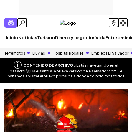
Inicio
Noticias
Turismo
Dinero y negocios
Vida
Entretenim
Terremotos
Lluvias
Hospital Rosales
Empleos El Salvador
CONTENIDO DE ARCHIVO:
¡Estás navegando en el
pasado! 🚀 Da el salto a la nueva versión de
elsalvador.com
. Te
invitamos a visitar el nuevo portal país donde coincidimos todos.