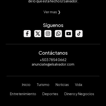
de lo que está hecho El Salvador.
Ver mas ❯
Síguenos
Contáctanos
+503 7854 0662
anunciate@elsalvador.com
Inicio
Turismo
Noticias
Vida
Entretenimiento
Deportes
Dinero y Negocios