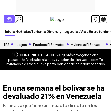
Inicio
Noticias
Turismo
Dinero y negocios
Vida
Entretenim
TPS
Juegos
Empleos El Salvador
Viviendas El Salvador
CONTENIDO DE ARCHIVO:
¡Estás navegando en el
pasado! 🚀 Da el salto a la nueva versión de
elsalvador.com
. Te
invitamos a visitar el nuevo portal país donde coincidimos todos.
En una semana el bolívar se ha
devaluado 21% en Venezuela
Es un alza que tiene un impacto directo en los