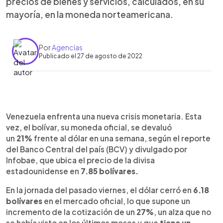
precios de bienes y servicios, calculados, en su
mayoría, en la moneda norteamericana.
Por
Agencias
Publicado el 27 de agosto de 2022
0:00
►
Escuchar artículo
Venezuela enfrenta una nueva crisis monetaria. Esta
vez, el bolívar, su moneda oficial, se devaluó
un
21%
frente al dólar en una semana, según el reporte
del Banco Central del país (BCV) y divulgado por
Infobae, que ubica el precio de la divisa
estadounidense en
7.85 bolívares.
En la jornada del pasado viernes, el dólar cerró en
6.18
bolívares
en el mercado oficial, lo que supone un
incremento de la cotización de un
27%
, un alza que no
se había visto en los últimos meses y que
tiene un