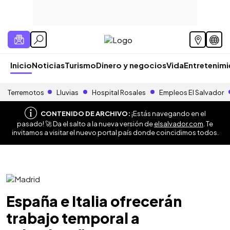
Inicio
Noticias
Turismo
Dinero y negocios
Vida
Entretenim
Terremotos
Lluvias
Hospital Rosales
Empleos El Salvador
CONTENIDO DE ARCHIVO:
¡Estás navegando en el
pasado! 🚀 Da el salto a la nueva versión de
elsalvador.com
. Te
invitamos a visitar el nuevo portal país donde coincidimos todos.
España e Italia ofrecerán
trabajo temporal a