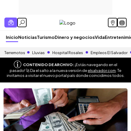
Inicio
Noticias
Turismo
Dinero y negocios
Vida
Entretenim
Terremotos
Lluvias
Hospital Rosales
Empleos El Salvador
CONTENIDO DE ARCHIVO:
¡Estás navegando en el
pasado! 🚀 Da el salto a la nueva versión de
elsalvador.com
. Te
invitamos a visitar el nuevo portal país donde coincidimos todos.