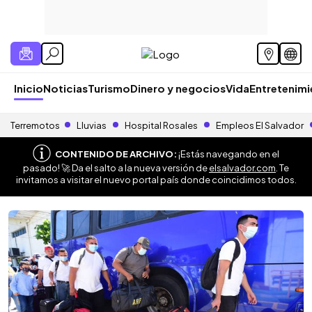
Inicio
Noticias
Turismo
Dinero y negocios
Vida
Entretenim
Terremotos
Lluvias
Hospital Rosales
Empleos El Salvador
CONTENIDO DE ARCHIVO:
¡Estás navegando en el
pasado! 🚀 Da el salto a la nueva versión de
elsalvador.com
. Te
invitamos a visitar el nuevo portal país donde coincidimos todos.