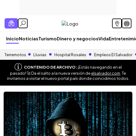
Inicio
Noticias
Turismo
Dinero y negocios
Vida
Entretenim
Terremotos
Lluvias
Hospital Rosales
Empleos El Salvador
CONTENIDO DE ARCHIVO:
¡Estás navegando en el
pasado! 🚀 Da el salto a la nueva versión de
elsalvador.com
. Te
invitamos a visitar el nuevo portal país donde coincidimos todos.