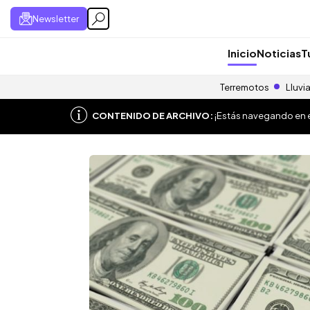
Newsletter
Inicio
Noticias
T
Terremotos
Lluvi
CONTENIDO DE ARCHIVO:
¡Estás navegando en el