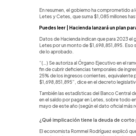
En resumen, el gobierno ha comprometido a l
Letes y Cetes, que suma $1,085 millones hast
Puedes leer | Hacienda lanzará un plan para
Datos de Hacienda indican que para 2023 el g
Letes por un monto de $1,698,851,895. Eso 
de lo aprobado.
“(…) Se autoriza al Órgano Ejecutivo en el ra
fin de cubrir deficiencias temporales de ing
25% de los ingresos corrientes, equivalente pa
$1,698,851,895”, dice en el decreto legislat
También las estadísticas del Banco Central 
en el saldo por pagar en Letes, sobre todo e
mayo de este año (según el dato oficial más r
¿Qué implicación tiene la deuda de corto
El economista Rommel Rodríguez explicó que 