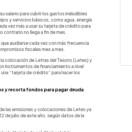
WhatsApp
Copiar link
su salario para cubrir los gastos ineludibles
hijos y servicios básicos, como agua, energía
cada vez más a usar su tarjeta de crédito para
 contrario no llega a fin de mes.
ne que auxiliarse cada vez con más frecuencia
compromisos fiscales mes a mes.
 la colocación de Letras del Tesoro (Letes) y
on instrumentos de financiamiento a nivel
 una “tarjeta de crédito” para hacer los
tos y recorta fondos para pagar deuda
de las emisiones y colocaciones de Letes ya
2 de julio de este año, según datos de la