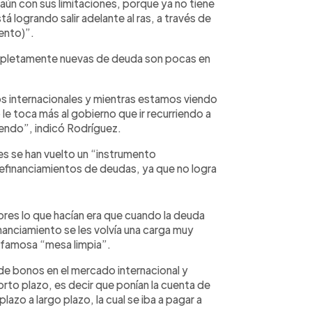
aún con sus limitaciones, porque ya no tiene
 logrando salir adelante al ras, a través de
ento)”.
mpletamente nuevas de deuda son pocas en
os internacionales y mientras estamos viendo
 le toca más al gobierno que ir recurriendo a
endo”, indicó Rodríguez.
s se han vuelto un “instrumento
refinanciamientos de deudas, ya que no logra
res lo que hacían era que cuando la deuda
anciamiento se les volvía una carga muy
a famosa “mesa limpia”.
de bonos en el mercado internacional y
rto plazo, es decir que ponían la cuenta de
azo a largo plazo, la cual se iba a pagar a