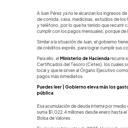
0:00
Facebook
Twitter
►
Escuchar artículo
A Juan Pérez ya no le alcanzan los ingresos de 
de comida, casa, medicinas, estudios de los 
y teléfono, por lo que ha tenido que recurrir 
cumplir con los pagos mensuales, porque de lo
Similar a la situación de Juan, el gobierno tie
de créditos exprés, para lograr cumplir sus 
Para ello, el
Ministerio de Hacienda
recurre a
Certificados del Tesoro (Cetes), los cuales s
local y que le sirven al Órgano Ejecutivo como
pagos más inmediatos.
Puedes leer | Gobierno eleva más los gas
pública
Esa acumulación de deuda interna por medio 
suma $1,022.4 millones desde enero hasta el 1
Bolsa de Valores.