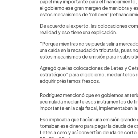
papel muy importante para el financiamiento, 
el gobierno ese gran margen de maniobra y está
estos mecanismos de ‘roll over’ (refinanciami
De acuerdo al experto, las colocaciones co
realidad y eso tiene una explicación.
“Porque mientras no se pueda salir a mercad
una caída en la recaudación tributaria, pues no
estos mecanismos de emisión para ir subsisti
Agregó que las colocaciones de Letes y Cete
estratégico” para el gobierno, mediante los 
adquirir préstamos frescos.
Rodríguez mencionó que en gobiernos anterio
acumulada mediante esos instrumentos de fin
importante en la caja fiscal, implementaban l
Eso implicaba que hacían una emisión grande 
tomaban ese dinero para pagar la deuda de co
Letes a cero y así convertían deuda de corto pl