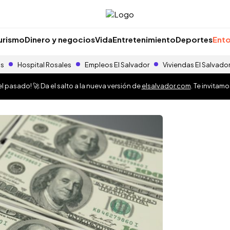
urismo
Dinero y negocios
Vida
Entretenimiento
Deportes
Ento
as
Hospital Rosales
Empleos El Salvador
Viviendas El Salvado
 pasado! 🚀 Da el salto a la nueva versión de
elsalvador.com
. Te invitam