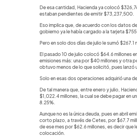
De esa cantidad, Hacienda ya colocó $326,762,
estaban pendientes de emitir $73,237,500.
Eso implica que, de acuerdo con los datos de 
gobierno ya le había cargado a la tarjeta $755
Pero en solo dos días de julio le sumó $267.1 
El pasado 10 de julio colocó $64.6 millones en 
emisiones más: una por $40 millones y otra po
obtuvo menos de lo que solicitó, pues lanzó 
Solo en esas dos operaciones adquirió una d
De tal manera que, entre enero y julio, Haci
$1,022.4 millones, la cual se debe pagar en u
8.25%.
Aunque no es la única deuda, pues en abril e
corto plazo, a través de Cetes, por $67.7 mill
de ese mes por $62.6 millones, es decir que 
colocación.