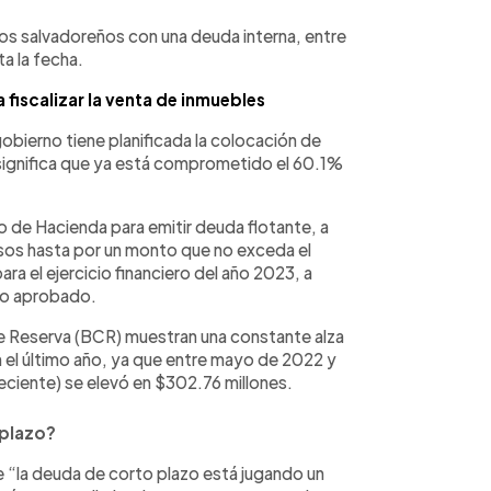
os salvadoreños con una deuda interna, entre
a la fecha.
 fiscalizar la venta de inmuebles
obierno tiene planificada la colocación de
significa que ya está comprometido el 60.1%
mo de Hacienda para emitir deuda flotante, a
resos hasta por un monto que no exceda el
ra el ejercicio financiero del año 2023, a
ivo aprobado.
de Reserva (BCR) muestran una constante alza
n el último año, ya que entre mayo de 2022 y
eciente) se elevó en $302.76 millones.
 plazo?
“la deuda de corto plazo está jugando un