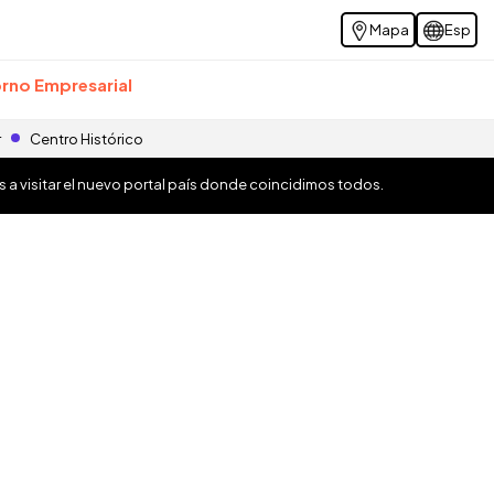
Mapa
Esp
rno Empresarial
r
Centro Histórico
os a visitar el nuevo portal país donde coincidimos todos.