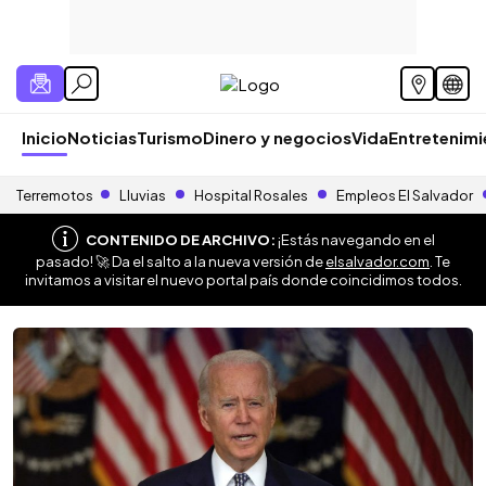
Inicio
Noticias
Turismo
Dinero y negocios
Vida
Entretenim
Terremotos
Lluvias
Hospital Rosales
Empleos El Salvador
CONTENIDO DE ARCHIVO:
¡Estás navegando en el
pasado! 🚀 Da el salto a la nueva versión de
elsalvador.com
. Te
invitamos a visitar el nuevo portal país donde coincidimos todos.