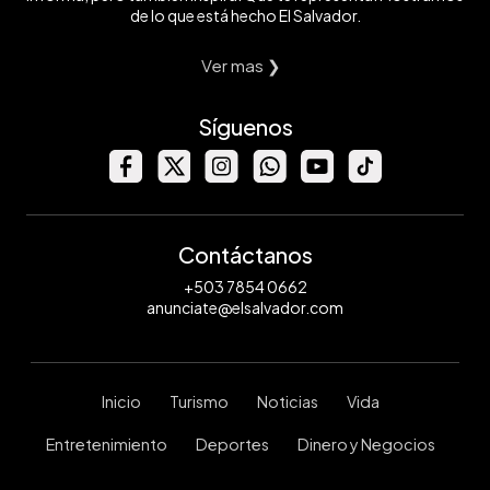
de lo que está hecho El Salvador.
Ver mas ❯
Síguenos
Contáctanos
+503 7854 0662
anunciate@elsalvador.com
Inicio
Turismo
Noticias
Vida
Entretenimiento
Deportes
Dinero y Negocios