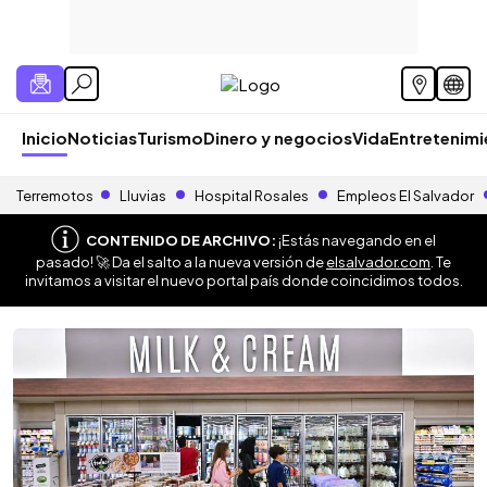
Inicio
Noticias
Turismo
Dinero y negocios
Vida
Entretenim
Terremotos
Lluvias
Hospital Rosales
Empleos El Salvador
CONTENIDO DE ARCHIVO:
¡Estás navegando en el
pasado! 🚀 Da el salto a la nueva versión de
elsalvador.com
. Te
invitamos a visitar el nuevo portal país donde coincidimos todos.