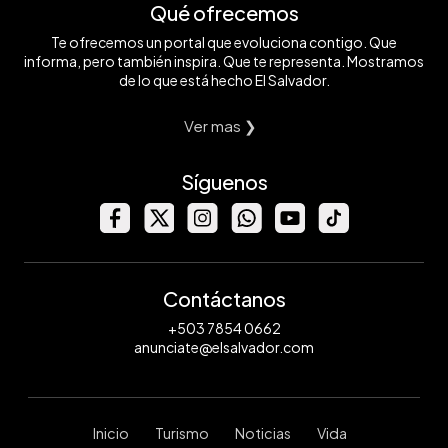
Qué ofrecemos
Te ofrecemos un portal que evoluciona contigo. Que
informa, pero también inspira. Que te representa. Mostramos
de lo que está hecho El Salvador.
Ver mas ❯
Síguenos
Contáctanos
+503 7854 0662
anunciate@elsalvador.com
Inicio
Turismo
Noticias
Vida