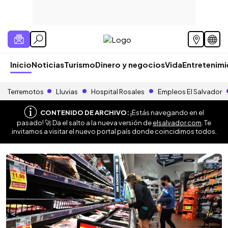
Inicio
Noticias
Turismo
Dinero y negocios
Vida
Entretenim
Terremotos
Lluvias
Hospital Rosales
Empleos El Salvador
CONTENIDO DE ARCHIVO:
¡Estás navegando en el
pasado! 🚀 Da el salto a la nueva versión de
elsalvador.com
. Te
invitamos a visitar el nuevo portal país donde coincidimos todos.