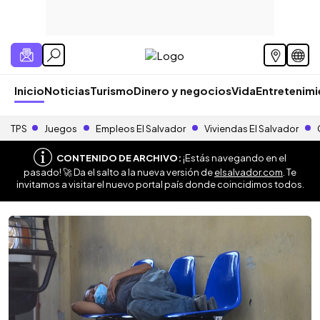
Inicio
Noticias
Turismo
Dinero y negocios
Vida
Entretenim
TPS
Juegos
Empleos El Salvador
Viviendas El Salvador
CONTENIDO DE ARCHIVO:
¡Estás navegando en el
pasado! 🚀 Da el salto a la nueva versión de
elsalvador.com
. Te
invitamos a visitar el nuevo portal país donde coincidimos todos.