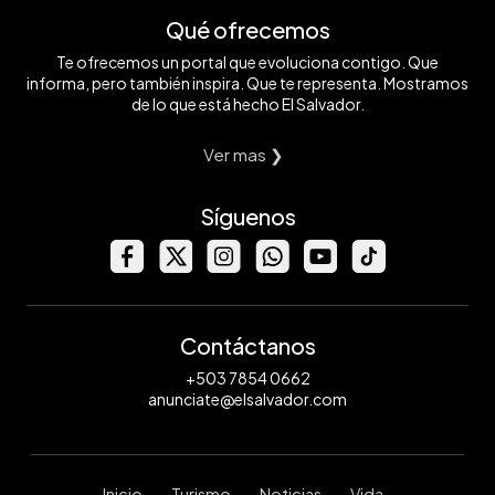
Qué ofrecemos
Te ofrecemos un portal que evoluciona contigo. Que
informa, pero también inspira. Que te representa. Mostramos
de lo que está hecho El Salvador.
Ver mas ❯
Síguenos
Contáctanos
+503 7854 0662
anunciate@elsalvador.com
Inicio
Turismo
Noticias
Vida