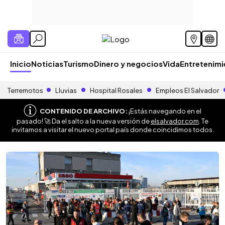
Inicio
Noticias
Turismo
Dinero y negocios
Vida
Entretenim
Terremotos
Lluvias
Hospital Rosales
Empleos El Salvador
CONTENIDO DE ARCHIVO:
¡Estás navegando en el
pasado! 🚀 Da el salto a la nueva versión de
elsalvador.com
. Te
invitamos a visitar el nuevo portal país donde coincidimos todos.