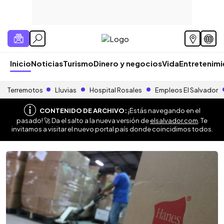
Inicio
Noticias
Turismo
Dinero y negocios
Vida
Entretenim
Terremotos
Lluvias
Hospital Rosales
Empleos El Salvador
CONTENIDO DE ARCHIVO:
¡Estás navegando en el
pasado! 🚀 Da el salto a la nueva versión de
elsalvador.com
. Te
invitamos a visitar el nuevo portal país donde coincidimos todos.